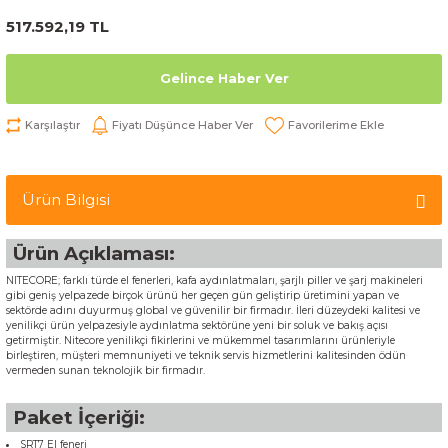
517.592,19 TL
Gelince Haber Ver
Karşılaştır
Fiyatı Düşünce Haber Ver
Ürün Bilgisi
Ürün Açıklaması:
NITECORE; farklı türde el fenerleri, kafa aydınlatmaları, şarjlı piller ve şarj makineleri
gibi geniş yelpazede birçok ürünü her geçen gün geliştirip üretimini yapan ve
sektörde adını duyurmuş global ve güvenilir bir firmadır. İleri düzeydeki kalitesi ve
yenilikçi ürün yelpazesiyle aydınlatma sektörüne yeni bir soluk ve bakış açısı
getirmiştir. Nitecore yenilikçi fikirlerini ve mükemmel tasarımlarını ürünleriyle
birleştiren, müşteri memnuniyeti ve teknik servis hizmetlerini kalitesinden ödün
vermeden sunan teknolojik bir firmadır.
Paket İçeriği:
SRT7 El feneri