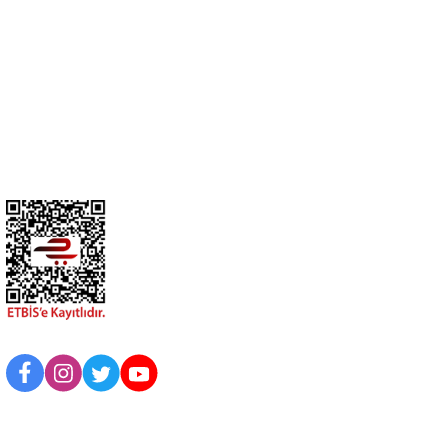
0274 412 52 47
Üyelik
Kurumsal
BİZİ TAKİP EDİN
UYGULAMAMIZI İNDİRİN