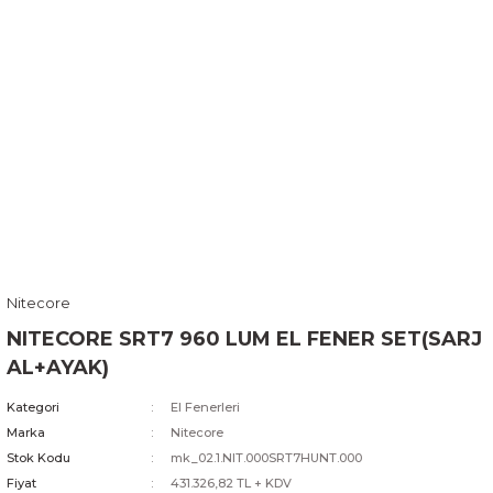
Nitecore
NITECORE SRT7 960 LUM EL FENER SET(SARJ
AL+AYAK)
Kategori
El Fenerleri
Marka
Nitecore
Stok Kodu
mk_02.1.NIT.000SRT7HUNT.000
Fiyat
431.326,82 TL + KDV