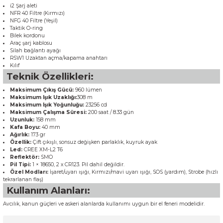
i2 Şarj aleti
NFR 40 Filtre (Kırmızı)
NFG 40 Filtre (Yeşil)
Taktik O-ring
Bilek kordonu
Araç şarj kablosu
Silah bağlantı ayağı
RSW1 Uzaktan açma/kapama anahtarı
Kılıf
Teknik Özellikleri:
Maksimum Çıkış Gücü:
960 lümen
Maksimum Işık Uzaklığı:
308 m
Maksimum Işık Yoğunluğu:
23256 cd
Maksimum Çalışma Süresi:
200 saat / 8.33 gün
Uzunluk:
158 mm
Kafa Boyu:
40 mm
Ağırlık:
173 gr
Özellik:
Çift çıkışlı, sonsuz değişken parlaklık, kuyruk ayak
Led:
CREE XM-L2 T6
Reflektör:
SMO
Pil Tipi:
1 × 18650, 2 x CR123. Pil dahil değildir.
Özel Modları:
İşaret/uyarı ışığı, Kırmızı/mavi uyarı ışığı, SOS (yardım), Strobe (hızlı
tekrarlanan flaş)
Kullanım Alanları:
Avcılık, kanun güçleri ve askeri alanlarda kullanımı uygun bir el feneri modelidir.