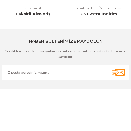
Her siparişte
Havale ve EFT Ödemelerinde
Taksitli Alışveriş
%5 Ekstra İndirim
Gönder
HABER BÜLTENİMİZE KAYDOLUN
Yeniliklerden ve kampanyalardan haberdar olmak için haber bültenimize
kaydolun
Cihan Av İnş. İth. İhrc. San. Tic. Ltd. Şti. Özyurt Mah. Nakipoğlu Cad.
No:21 Gediz- Kütahya / Türkiye
cihangir@cihanav.com