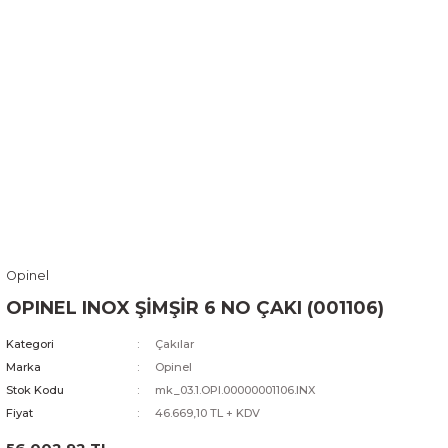
Opinel
OPINEL INOX ŞİMŞİR 6 NO ÇAKI (001106)
Kategori
Çakılar
Marka
Opinel
Stok Kodu
mk_03.1.OPI.00000001106.INX
Fiyat
46.669,10 TL + KDV