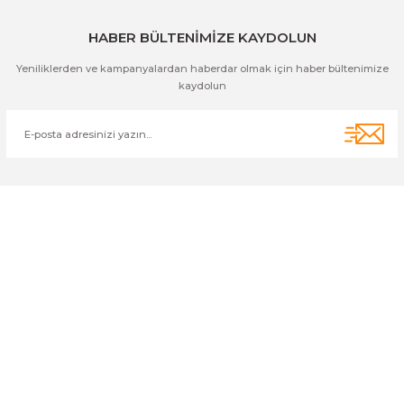
HABER BÜLTENİMİZE KAYDOLUN
Yeniliklerden ve kampanyalardan haberdar olmak için haber bültenimize
kaydolun
Cihan Av İnş. İth. İhrc. San. Tic. Ltd. Şti. Özyurt Mah. Nakipoğlu Cad.
No:21 Gediz- Kütahya / Türkiye
cihangir@cihanav.com
0274 412 52 47
Üyelik