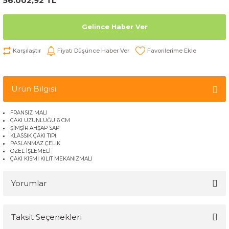
56.002,92 TL
Gelince Haber Ver
Karşılaştır
Fiyatı Düşünce Haber Ver
Ürün Bilgisi
FRANSIZ MALI
ÇAKI UZUNLUĞU 6 CM
ŞİMŞİR AHŞAP SAP
KLASSİK ÇAKI TİPİ
PASLANMAZ ÇELİK
ÖZEL İŞLEMELİ
ÇAKI KISMI KİLİT MEKANİZMALI
Yorumlar
Taksit Seçenekleri
Bu ürüne ilk yorumu siz yapın!