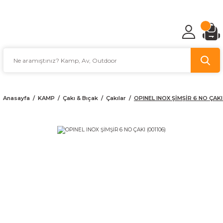
TÜRKİYE'NİN AV VE KAMP MALZEMECİSİ
Anasayfa
KAMP
Çakı & Bıçak
Çakılar
OPINEL INOX ŞİMŞİR 6 NO ÇAKI