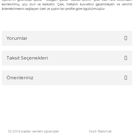
esinlenilmiş, ucu sivri ve kalkıktır. Çakı, metalin kuvvetini garantileyen ve verimli
bilenebilmesini sağlayan özel ve şişkin bir profile göre ögütülmüştür.
Yorumlar
Taksit Seçenekleri
Bu ürüne ilk yorumu siz yapın!
Önerileriniz
Yorum Yaz
Bu ürünün fiyat bilgisi, resim, ürün açıklamalarında ve diğer
konularda yetersiz gördüğünüz noktaları öneri formunu kullanarak
tarafımıza iletebilirsiniz.
Görüş ve önerileriniz için teşekkür ederiz.
Ürün resmi kalitesiz, bozuk veya görüntülenemiyor.
12:00’e kadar verilen siparişler
Hızlı Teslimat
Ürün açıklamasında eksik bilgiler bulunuyor.