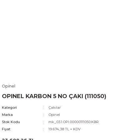
Opinel
OPINEL KARBON 5 NO ÇAKI (111050)
Kategori
Çakılar
Marka
Opinel
Stok Kodu
mk_03.1.OPI.00000111050.KBR
Fiyat
19.674,38 TL + KDV