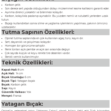
Karbon çelik
Son derece sert yapıda olduğundan dolayı mükemmel kesme kalitesini garanti eder.
Aşınma direnci yüksektir ve bilenmesi kolaydır.
Karbon, kolaylıkla paslanıp aşınabilir. Bu yüzden nemli ve rutubetli yerlerden uzak
tutun.
Bıçağı kullandıktan sonra silme ve yağlama işlemlerini yapılması, çakının ömrünü
uzatacaktır.
Tutma Sapının Özellikleri:
Opinel tutma saplarında en çok kullanılan ağaç türü, kayın dır.
Sert, dayanıklı ve çalışılması kolaydır.
Homojen bir görünüme sahiptir.
Renk tonları açık pembe ve açık sarı arasında değişir.
Çok sayıda küçük ve koyu renkte tire desenleri vardır.
Renkli vernik kullanılmıştır.
Teknik Özellikleri:
Kapalı Hali:
8 cm
Açık Hali:
14 cm
Bıçak Uzunluğu:
6 cm
Bıçak Tipi:
Yatagan bıçak
Bıçak:
Karbon çelik
Sap:
Kayın
Güvenlik Halkası:
Yok
Menşei:
Fransa
Yatagan Bıçak:
Opinel'in geleneksel çakısı "Yatagan Çakısı" olarak bilinir. Şekli eski Türk kılıcından