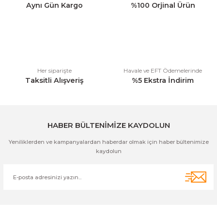
Aynı Gün Kargo
%100 Orjinal Ürün
Ürün bilgilerinde hatalar bulunuyor.
Ürün fiyatı diğer sitelerden daha pahalı.
Bu ürüne benzer farklı alternatifler olmalı.
Her siparişte
Havale ve EFT Ödemelerinde
Taksitli Alışveriş
%5 Ekstra İndirim
Gönder
HABER BÜLTENİMİZE KAYDOLUN
Yeniliklerden ve kampanyalardan haberdar olmak için haber bültenimize
kaydolun