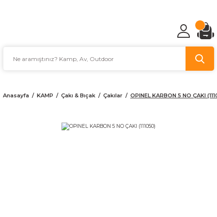
TÜRKİYE'NİN AV VE KAMP MALZEMECİSİ
Anasayfa
KAMP
Çakı & Bıçak
Çakılar
OPINEL KARBON 5 NO ÇAKI (111