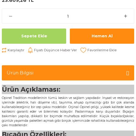
23.609,26 TL
Sepete Ekle
Hemen Al
Karşılaştır
Fiyatı Düşünce Haber Ver
Ürün Bilgisi
Ürün Açıklaması:
Opinel Tradition modellerinin tümü keskin ve sağlam yapıdadır. İnşaat ve restorasyon
işlerinde (elektrik, halı döşeme vb.), taşınma, ahşap oymacılığı gibi bir çok alanda
kullanabileceğiniz bir cep çakısı modelidir. Orjinal Opinel çeliği, yüksek kalitede kesme
kalitesini garanti eder ve bilenmesi kolaydır. Paslanmaya karşı duyarlıdır. Bıçağın
bakımları yapılıp, dikkatli bir biçimde muhafaza edilmelidir. Küçük bıçaklar/çakılar,
günlük yaşamda paketleri açmak gibi birçok işleminizde rahatlıkla kullanabileceğiniz
çakı modelleridir.
Bıçağın Özellikleri: