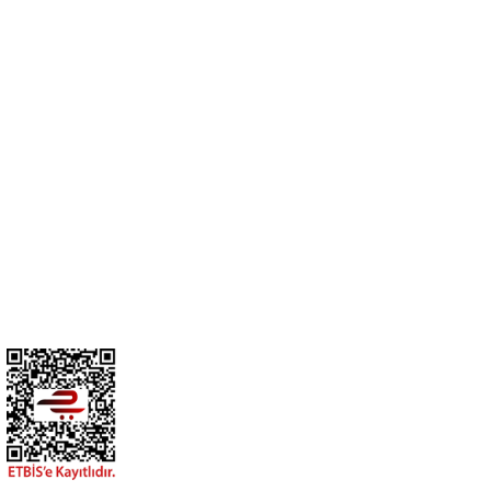
Cihan Av İnş. İth. İhrc. San. Tic. Ltd. Şti. Özyurt Mah. Nakipoğlu Cad.
No:21 Gediz- Kütahya / Türkiye
cihangir@cihanav.com
0274 412 52 47
Üyelik
Kurumsal
BİZİ TAKİP EDİN