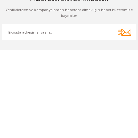
Yeniliklerden ve kampanyalardan haberdar olmak için haber bültenimize
kaydolun
Cihan Av İnş. İth. İhrc. San. Tic. Ltd. Şti. Özyurt Mah. Nakipoğlu Cad.
No:21 Gediz- Kütahya / Türkiye
cihangir@cihanav.com
0274 412 52 47
Üyelik