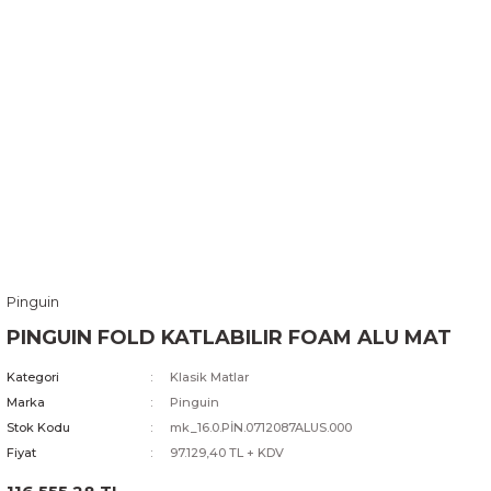
Pinguin
PINGUIN FOLD KATLABILIR FOAM ALU MAT
Kategori
Klasik Matlar
Marka
Pinguin
Stok Kodu
mk_16.0.PİN.0712087ALUS.000
Fiyat
97.129,40 TL + KDV