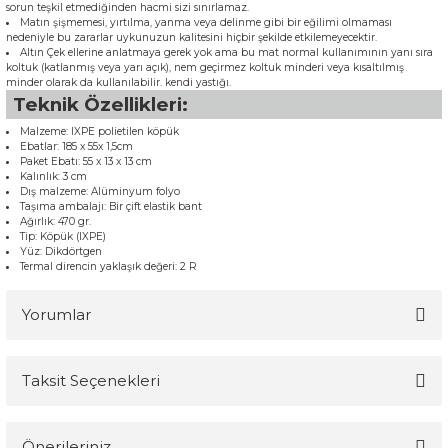
sorun teşkil etmediğinden hacmi sizi sınırlamaz.
Matın şişmemesi, yırtılma, yanma veya delinme gibi bir eğilimi olmaması
nedeniyle bu zararlar uykunuzun kalitesini hiçbir şekilde etkilemeyecektir.
Altın Çek ellerine anlatmaya gerek yok ama bu mat normal kullanımının yanı sıra
koltuk (katlanmış veya yarı açık), nem geçirmez koltuk minderi veya kısaltılmış
minder olarak da kullanılabilir. kendi yastığı.
Teknik Özellikleri:
Malzeme: IXPE polietilen köpük
Ebatlar: 185 x 55x 1,5cm
Paket Ebatı: 55 x 13 x 13 cm
Kalınlık: 3 cm
Dış malzeme: Alüminyum folyo
Taşıma ambalajı: Bir çift elastik bant
Ağırlık: 470 gr.
Tip: Köpük (IXPE)
Yüz: Dikdörtgen
Termal direncin yaklaşık değeri: 2 R
Yorumlar
Taksit Seçenekleri
Bu ürüne ilk yorumu siz yapın!
Önerileriniz