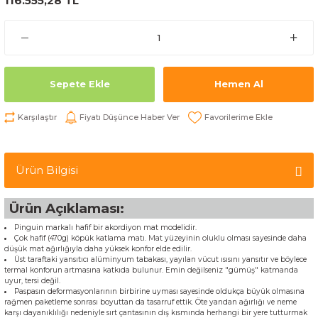
116.555,28 TL
Sepete Ekle
Hemen Al
Karşılaştır
Fiyatı Düşünce Haber Ver
Ürün Bilgisi
Ürün Açıklaması:
Pinguin markalı hafif bir akordiyon mat modelidir.
Çok hafif (470g) köpük katlama matı. Mat yüzeyinin oluklu olması sayesinde daha
düşük mat ağırlığıyla daha yüksek konfor elde edilir.
Üst taraftaki yansıtıcı alüminyum tabakası, yayılan vücut ısısını yansıtır ve böylece
termal konforun artmasına katkıda bulunur. Emin değilseniz "gümüş" katmanda
uyur, tersi değil.
Paspasın deformasyonlarının birbirine uyması sayesinde oldukça büyük olmasına
rağmen paketleme sonrası boyuttan da tasarruf ettik. Öte yandan ağırlığı ve neme
karşı dayanıklılığı nedeniyle sırt çantasının dış kısmında herhangi bir yere tutturmak