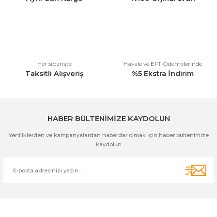
Ürün bilgilerinde hatalar bulunuyor.
Ürün fiyatı diğer sitelerden daha pahalı.
Bu ürüne benzer farklı alternatifler olmalı.
Her siparişte
Havale ve EFT Ödemelerinde
Taksitli Alışveriş
%5 Ekstra İndirim
Gönder
HABER BÜLTENİMİZE KAYDOLUN
Yeniliklerden ve kampanyalardan haberdar olmak için haber bültenimize
kaydolun