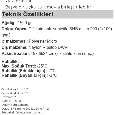
YKK fermuar
Başka bir uyku tulumuyla birleştirilebilir
Teknik Özellikleri
Ağırlığı:
1550 gr.
Dolgu Yapısı:
Çift katmanlı, sentetik, BHB micro 200 (2x100)
g/m2
İç malzemesi:
Polyester Micro
Dış malzeme:
Naylon Ripstop DWR
Paket Ebatları:
19x38/24 cm (sıkıştırıldıktan sonra)
Rahatlık:
Max. Soğuk Testi:
-25°C
Rahatlık (Erkekler için):
-7°C
Rahatlık (Bayanlar için):
-1°C
Comfort
kadın:
-1
° C
Comfort
erkek
:
-7
° C
Extreme
: -25 ° C
Ağırlık:
1,550
kg
Dolum
türü:
Sentetik
Dolgu
:
BHB
mikro
200
(
2x100
)
g / m2
2
-tabakalı
üst
üste konmuş
yapı