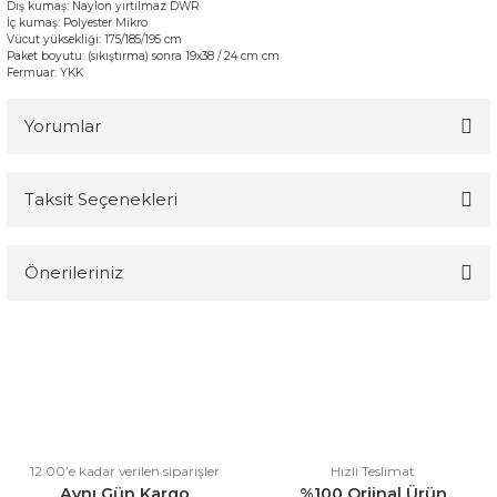
Dış
kumaş:
Naylon
yırtılmaz
DWR
İç
kumaş
:
Polyester
Mikro
Vücut
yüksekliği:
175/185/195
cm
Paket boyutu
:
(sıkıştırma
) sonra
19x38
/
24
cm
cm
Fermuar
:
YKK
Yorumlar
Taksit Seçenekleri
Bu ürüne ilk yorumu siz yapın!
Önerileriniz
Yorum Yaz
Bu ürünün fiyat bilgisi, resim, ürün açıklamalarında ve diğer
konularda yetersiz gördüğünüz noktaları öneri formunu kullanarak
tarafımıza iletebilirsiniz.
Görüş ve önerileriniz için teşekkür ederiz.
Ürün resmi kalitesiz, bozuk veya görüntülenemiyor.
12:00’e kadar verilen siparişler
Hızlı Teslimat
Ürün açıklamasında eksik bilgiler bulunuyor.
Aynı Gün Kargo
%100 Orjinal Ürün