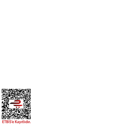
Cihan Av İnş. İth. İhrc. San. Tic. Ltd. Şti. Özyurt Mah. Nakipoğlu Cad.
No:21 Gediz- Kütahya / Türkiye
cihangir@cihanav.com
0274 412 52 47
Üyelik
Kurumsal
BİZİ TAKİP EDİN