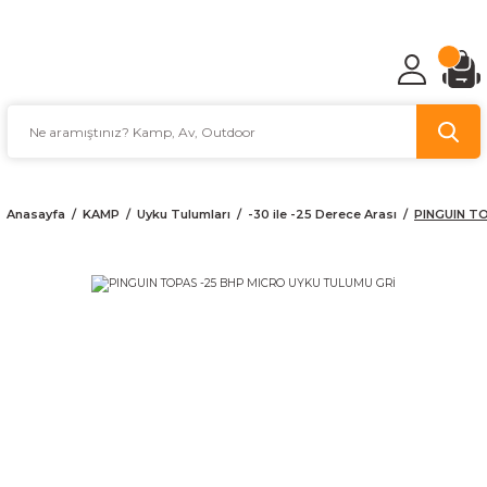
TÜRKİYE'NİN AV VE KAMP MALZEMECİSİ
Anasayfa
KAMP
Uyku Tulumları
-30 ile -25 Derece Arası
PINGUIN T