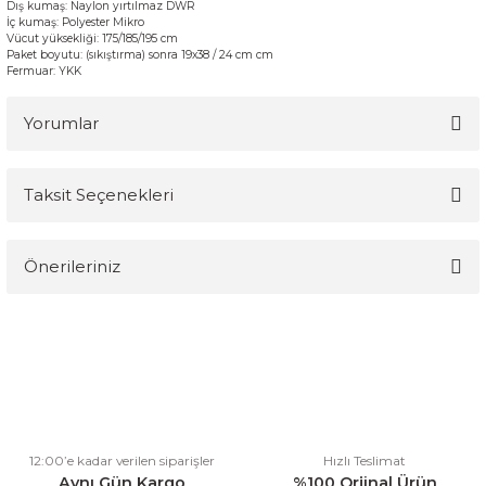
Dış
kumaş:
Naylon
yırtılmaz
DWR
İç
kumaş
:
Polyester
Mikro
Vücut
yüksekliği:
175/185/195
cm
Paket boyutu
:
(sıkıştırma
) sonra
19x38
/
24
cm
cm
Fermuar
:
YKK
Yorumlar
Taksit Seçenekleri
Bu ürüne ilk yorumu siz yapın!
Önerileriniz
Yorum Yaz
Bu ürünün fiyat bilgisi, resim, ürün açıklamalarında ve diğer
konularda yetersiz gördüğünüz noktaları öneri formunu kullanarak
tarafımıza iletebilirsiniz.
Görüş ve önerileriniz için teşekkür ederiz.
Ürün resmi kalitesiz, bozuk veya görüntülenemiyor.
12:00’e kadar verilen siparişler
Hızlı Teslimat
Ürün açıklamasında eksik bilgiler bulunuyor.
Aynı Gün Kargo
%100 Orjinal Ürün