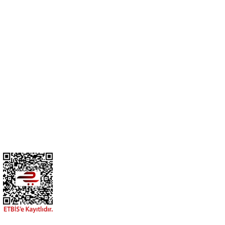
Cihan Av İnş. İth. İhrc. San. Tic. Ltd. Şti. Özyurt Mah. Nakipoğlu Cad.
No:21 Gediz- Kütahya / Türkiye
cihangir@cihanav.com
0274 412 52 47
Üyelik
Kurumsal
BİZİ TAKİP EDİN