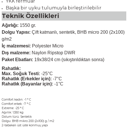
YKK fermuar
Başka bir uyku tulumuyla birleştirilebilir
Teknik Özellikleri
Ağırlığı:
1550 gr.
Dolgu Yapısı:
Çift katmanlı, sentetik, BHB micro 200 (2x100)
g/m2
İç malzemesi:
Polyester Micro
Dış malzeme:
Naylon Ripstop DWR
Paket Ebatları:
19x38/24 cm (sıkıştırıldıktan sonra)
Rahatlık:
Max. Soğuk Testi:
-25°C
Rahatlık (Erkekler için):
-7°C
Rahatlık (Bayanlar için):
-1°C
Comfort
kadın:
-1
° C
Comfort
erkek
:
-7
° C
Extreme
: -25 ° C
Ağırlık:
1,550
kg
Dolum
türü:
Sentetik
Dolgu
:
BHB
mikro
200
(
2x100
)
g / m2
2
-tabakalı
üst
üste konmuş
yapı