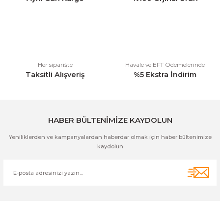
Ürün bilgilerinde hatalar bulunuyor.
Ürün fiyatı diğer sitelerden daha pahalı.
Bu ürüne benzer farklı alternatifler olmalı.
Her siparişte
Havale ve EFT Ödemelerinde
Taksitli Alışveriş
%5 Ekstra İndirim
Gönder
HABER BÜLTENİMİZE KAYDOLUN
Yeniliklerden ve kampanyalardan haberdar olmak için haber bültenimize
kaydolun