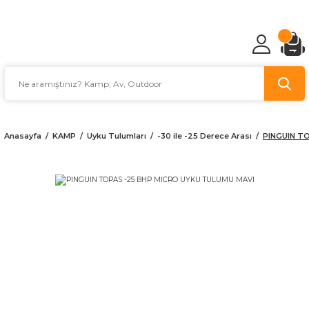
TÜRKİYE'NİN AV VE KAMP MALZEMECİSİ
Anasayfa
KAMP
Uyku Tulumları
-30 ile -25 Derece Arası
PINGUIN T