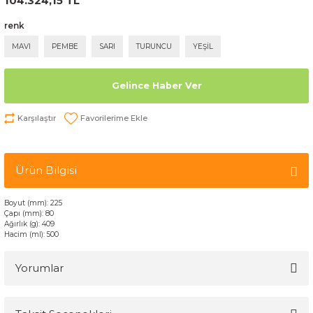
104.324,15 TL
renk
MAVI
PEMBE
SARI
TURUNCU
YEŞİL
Gelince Haber Ver
Karşılaştır
Ürün Bilgisi
Boyut (mm): 225
Çapı (mm): 80
Ağırlık (g)
: 409
H
acim (ml
): 500
Yorumlar