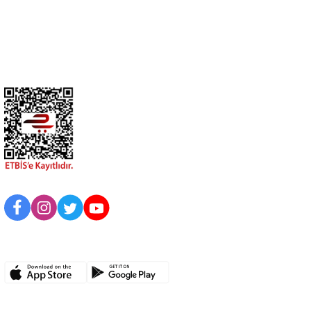
Üyelik
Kurumsal
BİZİ TAKİP EDİN
UYGULAMAMIZI İNDİRİN