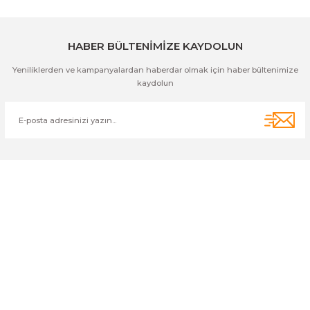
Gönder
HABER BÜLTENİMİZE KAYDOLUN
Yeniliklerden ve kampanyalardan haberdar olmak için haber bültenimize
kaydolun
Cihan Av İnş. İth. İhrc. San. Tic. Ltd. Şti. Özyurt Mah. Nakipoğlu Cad.
No:21 Gediz- Kütahya / Türkiye
cihangir@cihanav.com
0274 412 52 47