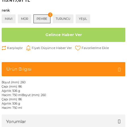
115.417,61 TL
renk
MAVI
MOR
PEMBE
TURUNCU
YEŞİL
Gelince Haber Ver
Karşılaştır
Fiyatı Düşünce Haber Ver
Ürün Bilgisi
Boyut (mm): 260
Çapı (mm): 86
Ağırlık: 506 g
Hacim: 750 mlBoyut (mm): 260
Çapı (mm): 86
Ağırlık: 506 g
Hacim: 750 ml
Yorumlar