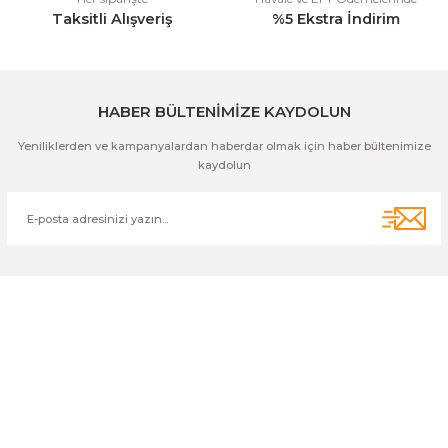
Taksitli Alışveriş
%5 Ekstra İndirim
Gönder
HABER BÜLTENİMİZE KAYDOLUN
Yeniliklerden ve kampanyalardan haberdar olmak için haber bültenimize
kaydolun
Cihan Av İnş. İth. İhrc. San. Tic. Ltd. Şti. Özyurt Mah. Nakipoğlu Cad.
No:21 Gediz- Kütahya / Türkiye
cihangir@cihanav.com
0274 412 52 47