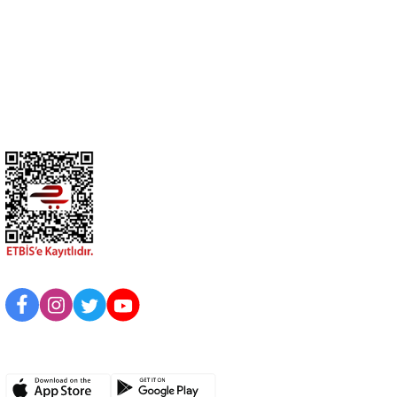
Üyelik
Kurumsal
BİZİ TAKİP EDİN
UYGULAMAMIZI İNDİRİN