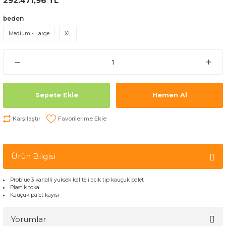
292.471,96 TL
beden
Medium - Large
XL
Sepete Ekle
Hemen Al
Karşılaştır
Ürün Bilgisi
Problue 3 kanalli yuksek kaliteli acik tip kauçuk palet
Plastik toka
Kauçuk palet kayisi
Yorumlar