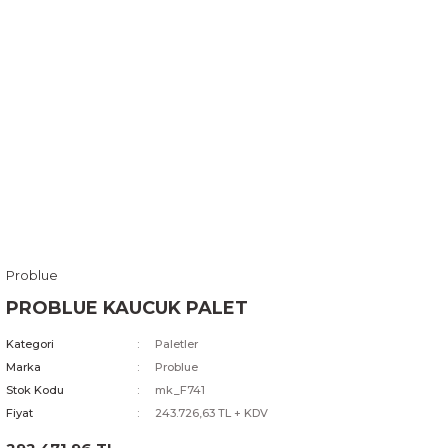
Problue
PROBLUE KAUCUK PALET
Kategori
Paletler
Marka
Problue
Stok Kodu
mk_F741
Fiyat
243.726,63 TL + KDV