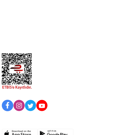
Üyelik
Kurumsal
BİZİ TAKİP EDİN
UYGULAMAMIZI İNDİRİN