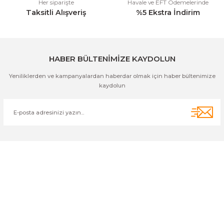
Her siparişte
Havale ve EFT Ödemelerinde
Taksitli Alışveriş
%5 Ekstra İndirim
Gönder
HABER BÜLTENİMİZE KAYDOLUN
Yeniliklerden ve kampanyalardan haberdar olmak için haber bültenimize
kaydolun
Cihan Av İnş. İth. İhrc. San. Tic. Ltd. Şti. Özyurt Mah. Nakipoğlu Cad.
No:21 Gediz- Kütahya / Türkiye
cihangir@cihanav.com
0274 412 52 47