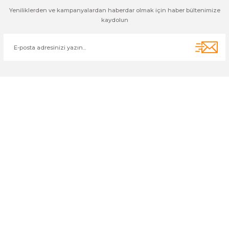
Yeniliklerden ve kampanyalardan haberdar olmak için haber bültenimize
kaydolun
Cihan Av İnş. İth. İhrc. San. Tic. Ltd. Şti. Özyurt Mah. Nakipoğlu Cad.
No:21 Gediz- Kütahya / Türkiye
cihangir@cihanav.com
0274 412 52 47
Üyelik