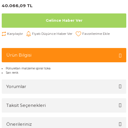
40.066,09 TL
Gelince Haber Ver
Karşılaştır
Fiyatı Düşünce Haber Ver
Ürün Bilgisi
Poliuretan malzeme spiral toka
Sarı renk
Yorumlar
Taksit Seçenekleri
Bu ürüne ilk yorumu siz yapın!
Önerileriniz
Yorum Yaz