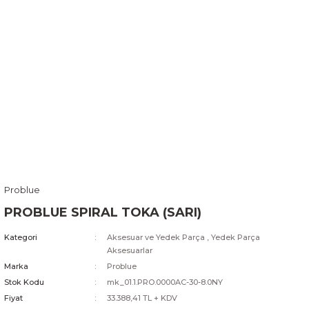
Problue
PROBLUE SPIRAL TOKA (SARI)
Kategori
Aksesuar ve Yedek Parça
,
Yedek Parça
Aksesuarlar
Marka
Problue
Stok Kodu
mk_01.1.PRO.0000AC-30-8.0NY
Fiyat
33.388,41 TL + KDV