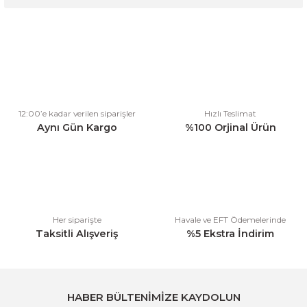
Bu ürünün fiyat bilgisi, resim, ürün açıklamalarında ve diğer
konularda yetersiz gördüğünüz noktaları öneri formunu kullanarak
tarafımıza iletebilirsiniz.
Görüş ve önerileriniz için teşekkür ederiz.
Ürün resmi kalitesiz, bozuk veya görüntülenemiyor.
12:00’e kadar verilen siparişler
Hızlı Teslimat
Ürün açıklamasında eksik bilgiler bulunuyor.
Aynı Gün Kargo
%100 Orjinal Ürün
Ürün bilgilerinde hatalar bulunuyor.
Ürün fiyatı diğer sitelerden daha pahalı.
Bu ürüne benzer farklı alternatifler olmalı.
Her siparişte
Havale ve EFT Ödemelerinde
Taksitli Alışveriş
%5 Ekstra İndirim
Gönder
HABER BÜLTENİMİZE KAYDOLUN