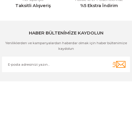
Taksitli Alışveriş
%5 Ekstra İndirim
Gönder
HABER BÜLTENİMİZE KAYDOLUN
Yeniliklerden ve kampanyalardan haberdar olmak için haber bültenimize
kaydolun
Cihan Av İnş. İth. İhrc. San. Tic. Ltd. Şti. Özyurt Mah. Nakipoğlu Cad.
No:21 Gediz- Kütahya / Türkiye
cihangir@cihanav.com
0274 412 52 47