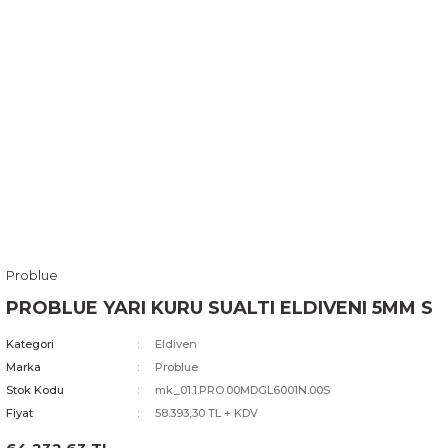
Problue
PROBLUE YARI KURU SUALTI ELDIVENI 5MM S
Kategori
Eldiven
Marka
Problue
Stok Kodu
mk_01.1.PRO.00MDGL6001N.00S
Fiyat
58.393,30 TL + KDV