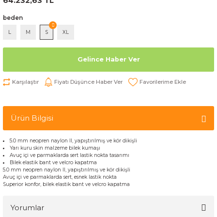
64.232,63 TL
beden
L
M
S
XL
Gelince Haber Ver
Karşılaştır
Fiyatı Düşünce Haber Ver
Ürün Bilgisi
5.0 mm neopren naylon II, yapıştırılmış ve kör dikişli
Yarı kuru skin malzeme bilek kumaşı
Avuç içi ve parmaklarda sert lastik nokta tasarımı
Bilek elastik bant ve velcro kapatma
5.0 mm neopren naylon II, yapıştırılmış ve kör dikişli
Avuç içi ve parmaklarda sert, esnek lastik nokta
Superior konfor, bilek elastik bant ve velcro kapatma
Yorumlar