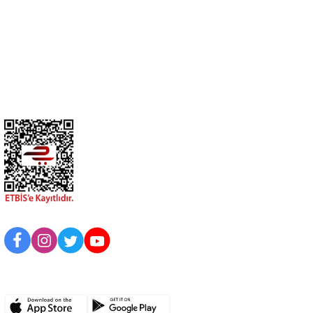
Üyelik
Kurumsal
BİZİ TAKİP EDİN
UYGULAMAMIZI İNDİRİN