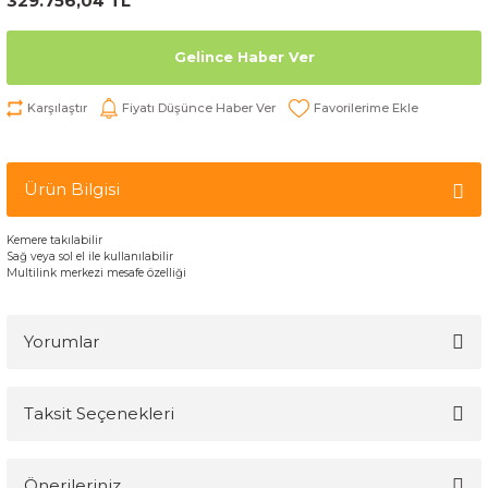
329.756,04 TL
Gelince Haber Ver
Karşılaştır
Fiyatı Düşünce Haber Ver
Ürün Bilgisi
Kemere takılabilir
Sağ veya sol el ile kullanılabilir
Multilink merkezi mesafe özelliği
Yorumlar
Taksit Seçenekleri
Bu ürüne ilk yorumu siz yapın!
Önerileriniz