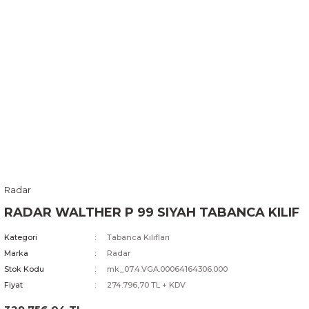
Radar
RADAR WALTHER P 99 SIYAH TABANCA KILIF
Kategori
Tabanca Kılıfları
Marka
Radar
Stok Kodu
mk_07.4.VGA.00064164306.000
Fiyat
274.796,70 TL + KDV