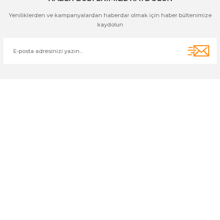
Yeniliklerden ve kampanyalardan haberdar olmak için haber bültenimize
kaydolun
Cihan Av İnş. İth. İhrc. San. Tic. Ltd. Şti. Özyurt Mah. Nakipoğlu Cad.
No:21 Gediz- Kütahya / Türkiye
cihangir@cihanav.com
0274 412 52 47
Üyelik