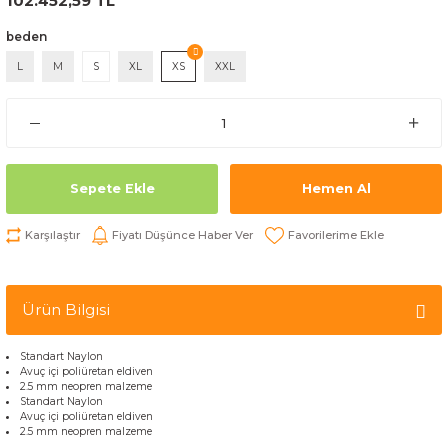
102.452,59 TL
beden
L
M
S
XL
XS
XXL
Sepete Ekle
Hemen Al
Karşılaştır
Fiyatı Düşünce Haber Ver
Ürün Bilgisi
Standart
Naylon
Avuç içi p
oliüretan e
ldiven
2.5
mm neopren malzeme
Standart
Naylon
Avuç içi p
oliüretan e
ldiven
2.5
mm neopren malzeme