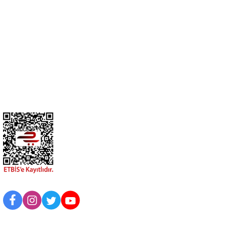
0274 412 52 47
Üyelik
Kurumsal
BİZİ TAKİP EDİN
UYGULAMAMIZI İNDİRİN