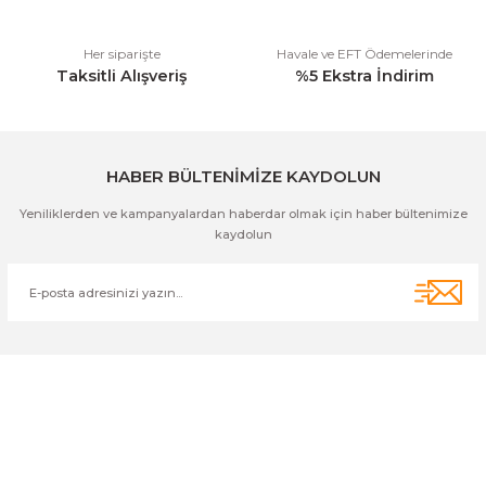
Her siparişte
Havale ve EFT Ödemelerinde
Taksitli Alışveriş
%5 Ekstra İndirim
Gönder
HABER BÜLTENİMİZE KAYDOLUN
Yeniliklerden ve kampanyalardan haberdar olmak için haber bültenimize
kaydolun
Cihan Av İnş. İth. İhrc. San. Tic. Ltd. Şti. Özyurt Mah. Nakipoğlu Cad.
No:21 Gediz- Kütahya / Türkiye
cihangir@cihanav.com