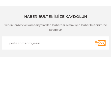
Gönder
HABER BÜLTENİMİZE KAYDOLUN
Yeniliklerden ve kampanyalardan haberdar olmak için haber bültenimize
kaydolun
Cihan Av İnş. İth. İhrc. San. Tic. Ltd. Şti. Özyurt Mah. Nakipoğlu Cad.
No:21 Gediz- Kütahya / Türkiye
cihangir@cihanav.com
0274 412 52 47