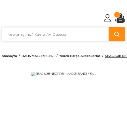
TÜRKİYE'NİN AV VE KAMP MALZEMECİSİ
Anasayfa
DALIŞ MALZEMELERİ
Yedek Parça Aksesuarlar
SEAC SUB NE