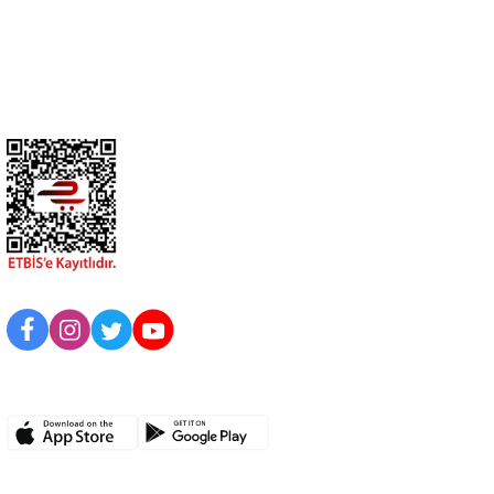
Üyelik
Kurumsal
BİZİ TAKİP EDİN
UYGULAMAMIZI İNDİRİN