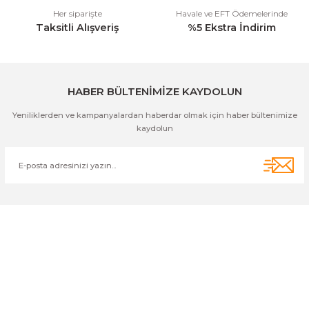
Her siparişte
Havale ve EFT Ödemelerinde
Taksitli Alışveriş
%5 Ekstra İndirim
Gönder
HABER BÜLTENİMİZE KAYDOLUN
Yeniliklerden ve kampanyalardan haberdar olmak için haber bültenimize
kaydolun
Cihan Av İnş. İth. İhrc. San. Tic. Ltd. Şti. Özyurt Mah. Nakipoğlu Cad.
No:21 Gediz- Kütahya / Türkiye
cihangir@cihanav.com