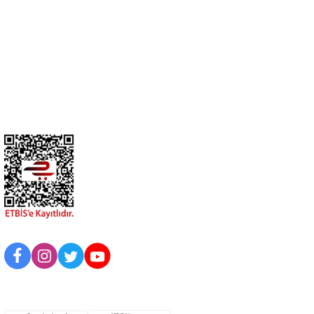
0274 412 52 47
Üyelik
Kurumsal
BİZİ TAKİP EDİN
UYGULAMAMIZI İNDİRİN