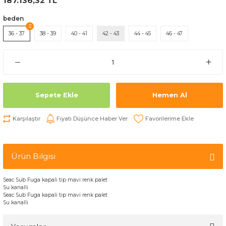
187.136,32 TL
beden
36 - 37
38 - 39
40 - 41
42 - 43
44 - 45
46 - 47
Sepete Ekle
Hemen Al
Karşılaştır
Fiyatı Düşünce Haber Ver
Ürün Bilgisi
Seac Sub Fuga kapali tip mavi renk palet
Su kanalli
Seac Sub Fuga kapali tip mavi renk palet
Su kanalli