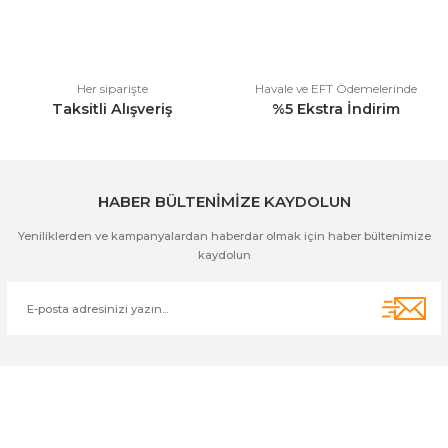
Bu ürüne benzer farklı alternatifler olmalı.
Her siparişte
Havale ve EFT Ödemelerinde
Taksitli Alışveriş
%5 Ekstra İndirim
Gönder
HABER BÜLTENİMİZE KAYDOLUN
Yeniliklerden ve kampanyalardan haberdar olmak için haber bültenimize
kaydolun
Cihan Av İnş. İth. İhrc. San. Tic. Ltd. Şti. Özyurt Mah. Nakipoğlu Cad.