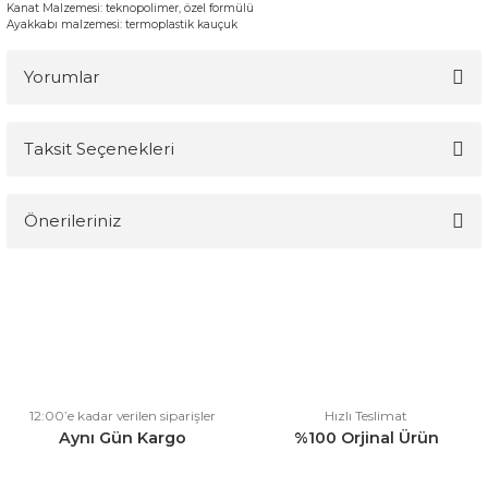
Kanat Malzemesi
: teknopolimer, özel formülü
Ayakkabı
malzemesi:
termoplastik kauçuk
Yorumlar
Taksit Seçenekleri
Bu ürüne ilk yorumu siz yapın!
Önerileriniz
Yorum Yaz
Bu ürünün fiyat bilgisi, resim, ürün açıklamalarında ve diğer
konularda yetersiz gördüğünüz noktaları öneri formunu kullanarak
tarafımıza iletebilirsiniz.
Görüş ve önerileriniz için teşekkür ederiz.
Ürün resmi kalitesiz, bozuk veya görüntülenemiyor.
12:00’e kadar verilen siparişler
Hızlı Teslimat
Ürün açıklamasında eksik bilgiler bulunuyor.
Aynı Gün Kargo
%100 Orjinal Ürün
Ürün bilgilerinde hatalar bulunuyor.
Ürün fiyatı diğer sitelerden daha pahalı.