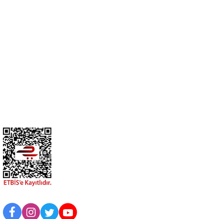
No:21 Gediz- Kütahya / Türkiye
cihangir@cihanav.com
0274 412 52 47
Üyelik
Kurumsal
BİZİ TAKİP EDİN