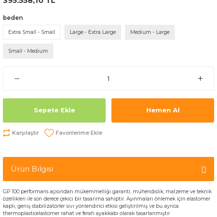
395.558,10 TL
beden
Extra Small - Small
Large - Extra Large
Medium - Large
Small - Medium
Sepete Ekle
Hemen Al
Karşılaştır
Ürün Bilgisi
GP
100 performans açısından mükemmelliği garanti, mühendislik, malzeme
ve teknik
özellikleri
ile son derece çekici bir tasarıma sahiptir. Aşınmaları önlemek için elastomer
kaplı
, geniş
stabilizatörler
sıvı yönlendirici etkisi geliştirilmiş ve bu ayrıca
thermoplasticelastomer
rahat ve ferah ayakkabı olarak tasarlanmıştır