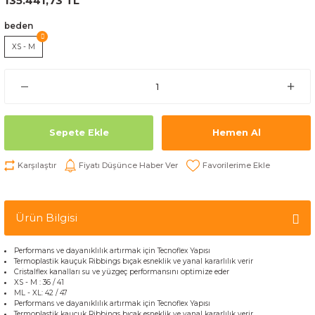
135.441,73 TL
beden
XS - M
Sepete Ekle
Hemen Al
Karşılaştır
Fiyatı Düşünce Haber Ver
Ürün Bilgisi
Performans ve dayanıklılık
artırmak için
Tecnoflex
Yapısı
Termoplastik
kauçuk
Ribbings
bıçak
esneklik ve
yanal
kararlılık verir
Cristalflex
kanalları
su ve
yüzgeç
performans
ını optimize eder
XS
-
M
:
36
/
41
ML
-
XL
:
42
/
47
Performans ve dayanıklılık
artırmak için
Tecnoflex
Yapısı
Termoplastik
kauçuk
Ribbings
bıçak
esneklik ve
yanal
kararlılık verir