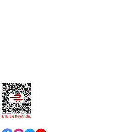
Cihan Av İnş. İth. İhrc. San. Tic. Ltd. Şti. Özyurt Mah. Nakipoğlu Cad.
No:21 Gediz- Kütahya / Türkiye
cihangir@cihanav.com
0274 412 52 47
Üyelik
Kurumsal
BİZİ TAKİP EDİN