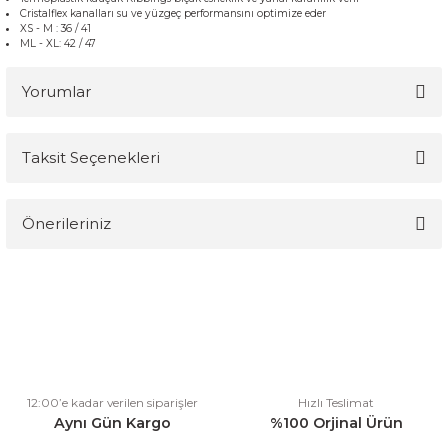
Cristalflex
kanalları
su ve
yüzgeç
performans
ını optimize eder
XS
-
M
:
36
/
41
ML
-
XL
:
42
/
47
Yorumlar
Taksit Seçenekleri
Bu ürüne ilk yorumu siz yapın!
Önerileriniz
Yorum Yaz
Bu ürünün fiyat bilgisi, resim, ürün açıklamalarında ve diğer
konularda yetersiz gördüğünüz noktaları öneri formunu kullanarak
tarafımıza iletebilirsiniz.
Görüş ve önerileriniz için teşekkür ederiz.
Ürün resmi kalitesiz, bozuk veya görüntülenemiyor.
12:00’e kadar verilen siparişler
Hızlı Teslimat
Ürün açıklamasında eksik bilgiler bulunuyor.
Aynı Gün Kargo
%100 Orjinal Ürün
Ürün bilgilerinde hatalar bulunuyor.