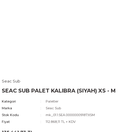
Seac Sub
SEAC SUB PALET KALIBRA (SIYAH) XS - M
Kategori
Paletler
Marka
Seac Sub
Stok Kodu
mk_01.1.SEA.00000009187.XSM
Fiyat
112.868,11 TL + KDV