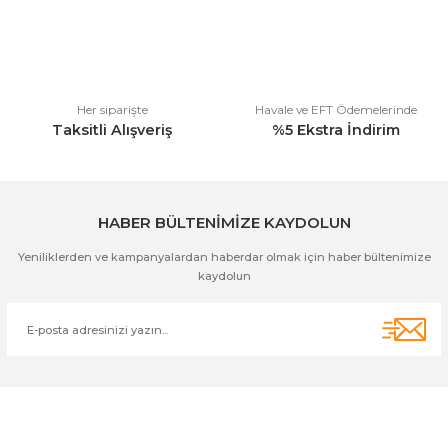
Ürün fiyatı diğer sitelerden daha pahalı.
Bu ürüne benzer farklı alternatifler olmalı.
Her siparişte
Havale ve EFT Ödemelerinde
Taksitli Alışveriş
%5 Ekstra İndirim
Gönder
HABER BÜLTENİMİZE KAYDOLUN
Yeniliklerden ve kampanyalardan haberdar olmak için haber bültenimize
kaydolun