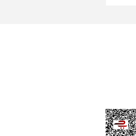
Üyelik
Cihan Av İnş. İth. İhrc. San. Tic. Ltd. Şti.
Özyurt Mah. Nakipoğlu Cad. No:21
Gediz- Kütahya / Türkiye
Yeni Üyelik
Üye Girişi
cihangir@cihanav.com
Şifremi Unut
0274 412 52 47