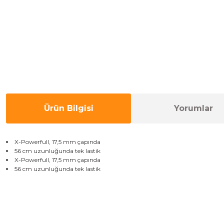
Ürün Bilgisi
Yorumlar
X
-
Powerfull
,
17,5
mm
çapında
56 cm uzunluğunda tek lastik
X
-
Powerfull
,
17,5
mm
çapında
56 cm uzunluğunda tek lastik
Bu ürünün fiyat bilgisi, resim, ürün açıklamalarında ve diğer konulard
Görüş ve önerileriniz için teşekkür ederiz.