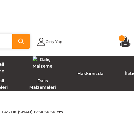
Giriş Yap
Hakkımızda
İlet
ll
Dalış
leri
Malzemeleri
LASTIK (SIYAH) 17.5X 56 56 cm