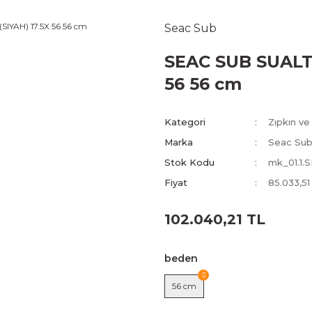
Seac Sub
SEAC SUB SUALTI
56 56 cm
Kategori
Zıpkın ve
Marka
Seac Su
Stok Kodu
mk_01.1.
Fiyat
85.033,5
102.040,21 TL
beden
56 cm