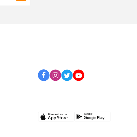
BİZİ TAKİP EDİN
UYGULAMAMIZI İNDİRİN