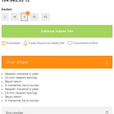
134.982,32 TL
beden
L
M
S
XL
XS
Gelince Haber Ver
Karşılaştır
Fiyatı Düşünce Haber Ver
Ürün Bilgisi
Neopren malzeme ic yelek
2.5 mm neopren kalinligi
Bayan kesim
Ic malzeme|: havlu kumas
Neopren malzeme ic yelek
2.5 mm neopren kalinligi
Bayan kesim
Ic malzeme|: havlu kumas
Yorumlar