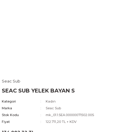
Seac Sub
SEAC SUB YELEK BAYAN S
Kategori
Kadın
Marka
Seac Sub
Stok Kodu
mk_01.1.SEA.00000071502.00S
Fiyat
122.711,20 TL + KDV