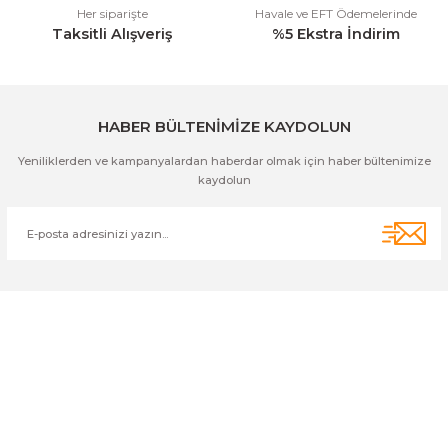
Her siparişte
Havale ve EFT Ödemelerinde
Taksitli Alışveriş
%5 Ekstra İndirim
Gönder
HABER BÜLTENİMİZE KAYDOLUN
Yeniliklerden ve kampanyalardan haberdar olmak için haber bültenimize
kaydolun
Cihan Av İnş. İth. İhrc. San. Tic. Ltd. Şti. Özyurt Mah. Nakipoğlu Cad.
No:21 Gediz- Kütahya / Türkiye
cihangir@cihanav.com