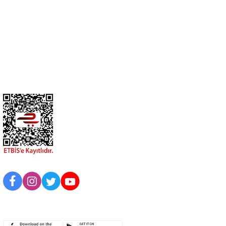
0274 412 52 47
Üyelik
Kurumsal
BİZİ TAKİP EDİN
UYGULAMAMIZI İNDİRİN