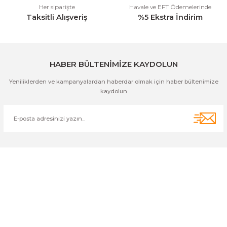
Her siparişte
Havale ve EFT Ödemelerinde
Taksitli Alışveriş
%5 Ekstra İndirim
Gönder
HABER BÜLTENİMİZE KAYDOLUN
Yeniliklerden ve kampanyalardan haberdar olmak için haber bültenimize
kaydolun
Cihan Av İnş. İth. İhrc. San. Tic. Ltd. Şti. Özyurt Mah. Nakipoğlu Cad.
No:21 Gediz- Kütahya / Türkiye
cihangir@cihanav.com