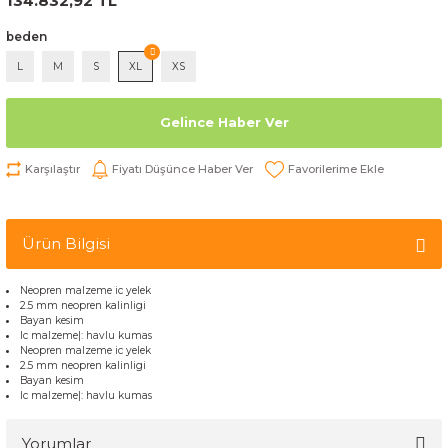
134.832,92 TL
beden
L
M
S
XL
XS
Gelince Haber Ver
Karşılaştır
Fiyatı Düşünce Haber Ver
Ürün Bilgisi
Neopren malzeme ic yelek
2.5 mm neopren kalinligi
Bayan kesim
Ic malzeme|: havlu kumas
Neopren malzeme ic yelek
2.5 mm neopren kalinligi
Bayan kesim
Ic malzeme|: havlu kumas
Yorumlar