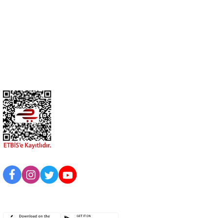
0274 412 52 47
Üyelik
Kurumsal
BİZİ TAKİP EDİN
UYGULAMAMIZI İNDİRİN