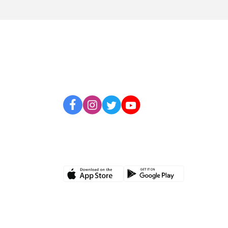
BİZİ TAKİP EDİN
UYGULAMAMIZI İNDİRİN