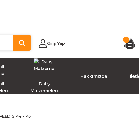
Giriş Yap
Hakkımızda
İlet
ll
Dalış
leri
Malzemeleri
EED S 44 - 45