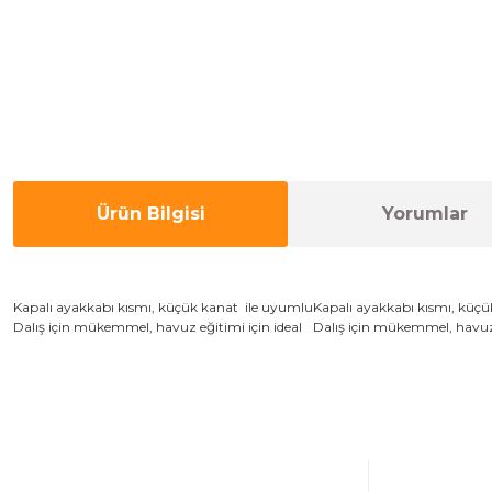
Ürün Bilgisi
Yorumlar
Kapalı
ayakkabı kısmı,
küçük
kanat ile
uyumlu
Kapalı
ayakkabı kısmı,
küçü
D
alış için
mükemmel
,
havuz
eğitimi
için ideal
D
alış için
mükemmel
,
havu
Bu ürünün fiyat bilgisi, resim, ürün açıklamalarında ve diğer konulard
Görüş ve önerileriniz için teşekkür ederiz.
Ürün resmi kalitesiz, bozuk veya görüntülenemiyor.