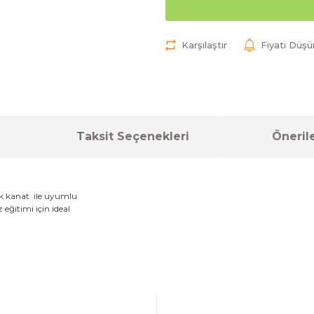
Karşılaştır
Fiyatı Düş
Taksit Seçenekleri
Önerile
k
kanat ile
uyumlu
z
eğitimi
için ideal
a yetersiz gördüğünüz noktaları öneri formunu kullanarak tarafımıza ilet
Bu ürüne ilk yorumu siz yapın!