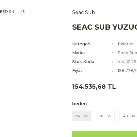
Seac Sub
SEAC SUB YUZUC
Kategori
Paletler
Marka
Seac Su
Stok Kodu
mk_01.1.
Fiyat
128.779,
154.535,68 TL
beden
36 - 37
38 - 39
40 - 41