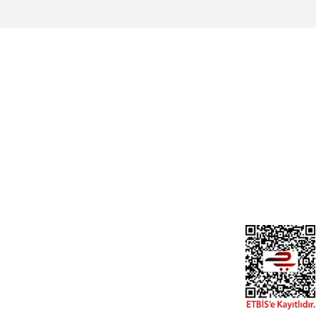
Üyelik
Cihan Av İnş. İth. İhrc. San. Tic. Ltd. Şti.
Özyurt Mah. Nakipoğlu Cad. No:21
Gediz- Kütahya / Türkiye
Yeni Üyelik
Üye Girişi
cihangir@cihanav.com
Şifremi Unut
0274 412 52 47