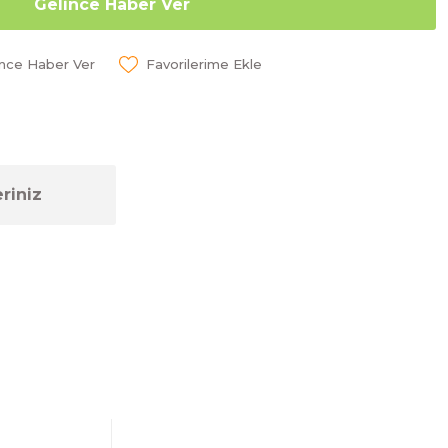
Gelince Haber Ver
ünce Haber Ver
riniz
ebilirsiniz.