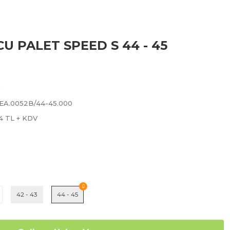
U PALET SPEED S 44 - 45
b
SEA.0052B/44-45.000
74 TL + KDV
42 - 43
44 - 45