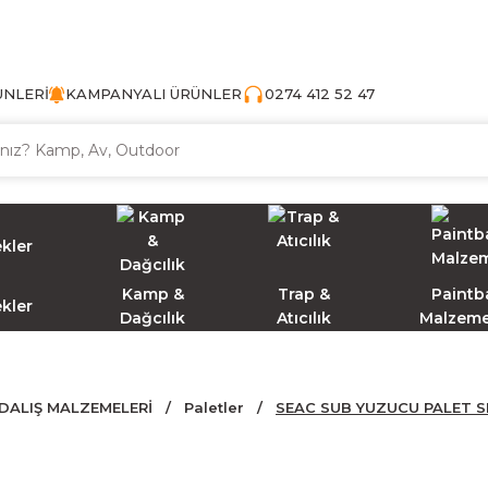
TÜRKİYE'NİN AV VE KAMP MALZEMECİSİ
ÜNLERİ
KAMPANYALI ÜRÜNLER
0274 412 52 47
Kamp &
Trap &
Paintba
ekler
Dağcılık
Atıcılık
Malzeme
DALIŞ MALZEMELERİ
Paletler
SEAC SUB YUZUCU PALET SP