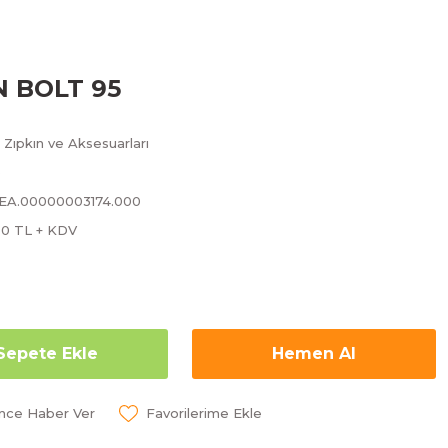
N BOLT 95
,
Zıpkın ve Aksesuarları
b
SEA.00000003174.000
90 TL + KDV
Sepete Ekle
Hemen Al
ünce Haber Ver