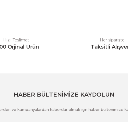
Bu ürüne ilk yorumu siz yapın!
Yorum Yaz
Hızlı Teslimat
Her siparişte
00 Orjinal Ürün
Taksitli Alışve
Gönder
HABER BÜLTENİMİZE KAYDOLUN
klerden ve kampanyalardan haberdar olmak için haber bültenimize k