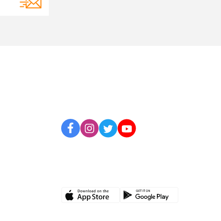
BİZİ TAKİP EDİN
UYGULAMAMIZI İNDİRİN