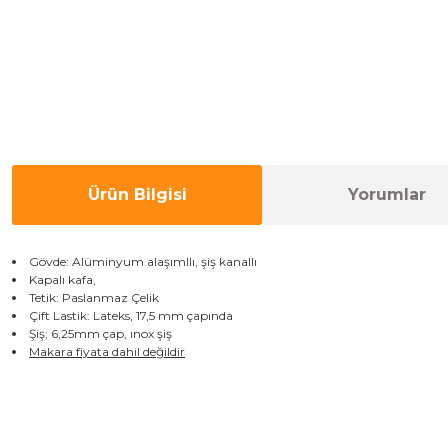
Ürün Bilgisi
Yorumlar
Gövde
:
Alüminyum
alaşımllı, şiş kanallı
Kapalı kafa,
Tetik
:
Paslanmaz Çelik
Çift Lastik
:
Lateks,
17,5 mm
çapında
Şiş; 6,25mm çap, ınox şiş
Makara fiyata dahil değildir
Bu ürünün fiyat bilgisi, resim, ürün açıklamalarında ve diğer konulard
Görüş ve önerileriniz için teşekkür ederiz.