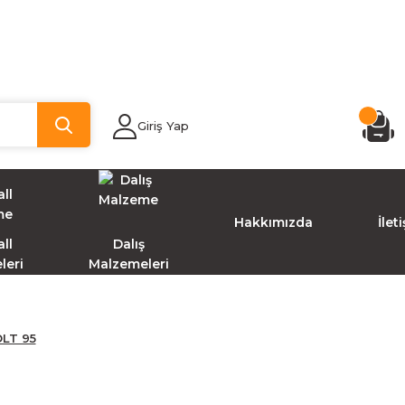
Giriş Yap
Hakkımızda
İlet
ll
Dalış
leri
Malzemeleri
LT 95