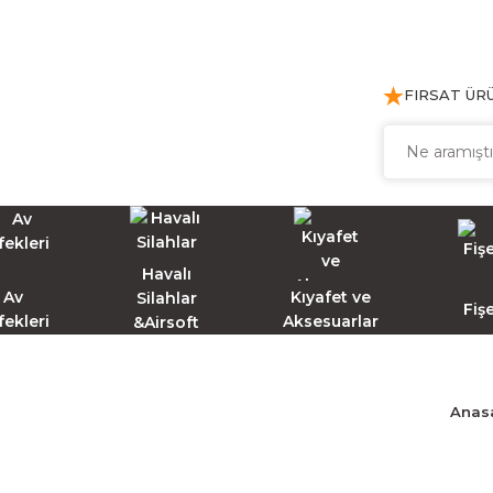
FIRSAT ÜR
Havalı
Av
Kıyafet ve
Silahlar
Fiş
fekleri
Aksesuarlar
&Airsoft
Anas