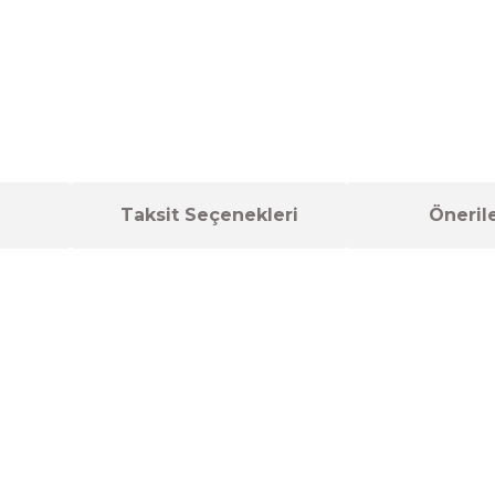
Taksit Seçenekleri
Önerile
a yetersiz gördüğünüz noktaları öneri formunu kullanarak tarafımıza ilet