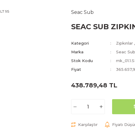
Seac Sub
SEAC SUB ZIPKI
Kategori
Zıpkınlar
Marka
Seac Su
Stok Kodu
mk_01.1.
Fiyat
365.657,
438.789,48 TL
Karşılaştır
Fiyatı Düş