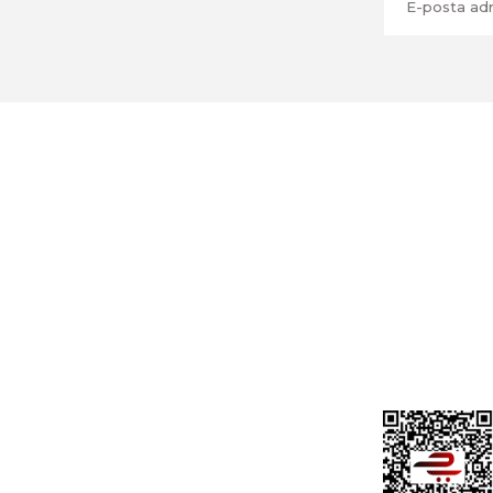
Üyelik
Cihan Av İnş. İth. İhrc. San. Tic. Ltd. Şti.
Özyurt Mah. Nakipoğlu Cad. No:21
Gediz- Kütahya / Türkiye
Yeni Üyelik
Üye Girişi
cihangir@cihanav.com
Şifremi Unut
0274 412 52 47