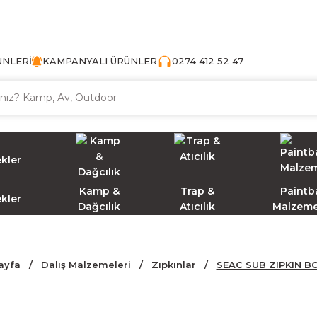
TÜRKİYE'NİN AV VE KAMP MALZEMECİSİ
ÜNLERİ
KAMPANYALI ÜRÜNLER
0274 412 52 47
Kamp &
Trap &
Paintba
ekler
Dağcılık
Atıcılık
Malzeme
ayfa
Dalış Malzemeleri
Zıpkınlar
SEAC SUB ZIPKIN BO