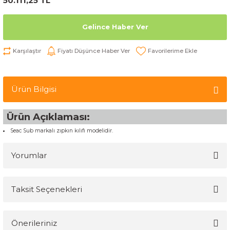
50.111,25 TL
Gelince Haber Ver
Karşılaştır
Fiyatı Düşünce Haber Ver
Ürün Bilgisi
Ürün Açıklaması:
Seac Sub markalı zıpkın kılıfı modelidir.
Yorumlar
Taksit Seçenekleri
Bu ürüne ilk yorumu siz yapın!
Önerileriniz
Yorum Yaz