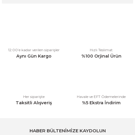
Bu ürünün fiyat bilgisi, resim, ürün açıklamalarında ve diğer
konularda yetersiz gördüğünüz noktaları öneri formunu kullanarak
tarafımıza iletebilirsiniz.
Görüş ve önerileriniz için teşekkür ederiz.
Ürün resmi kalitesiz, bozuk veya görüntülenemiyor.
12:00’e kadar verilen siparişler
Hızlı Teslimat
Ürün açıklamasında eksik bilgiler bulunuyor.
Aynı Gün Kargo
%100 Orjinal Ürün
Ürün bilgilerinde hatalar bulunuyor.
Ürün fiyatı diğer sitelerden daha pahalı.
Bu ürüne benzer farklı alternatifler olmalı.
Her siparişte
Havale ve EFT Ödemelerinde
Taksitli Alışveriş
%5 Ekstra İndirim
Gönder
HABER BÜLTENİMİZE KAYDOLUN