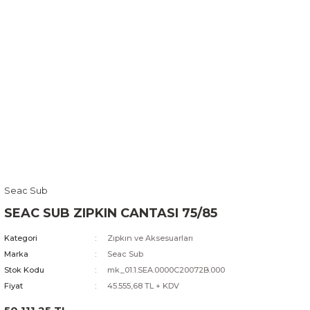
Seac Sub
SEAC SUB ZIPKIN CANTASI 75/85
Kategori
Zıpkın ve Aksesuarları
Marka
Seac Sub
Stok Kodu
mk_01.1.SEA.0000C20072B.000
Fiyat
45.555,68 TL + KDV