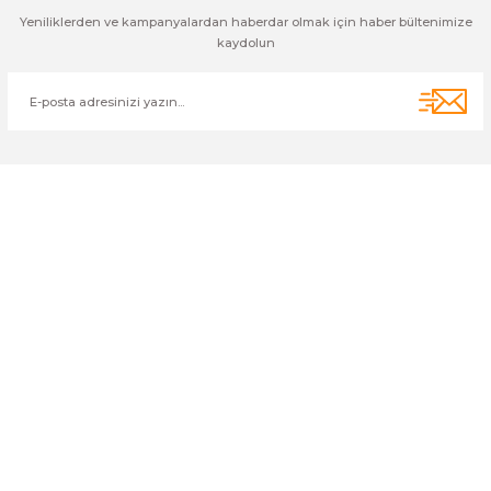
Yeniliklerden ve kampanyalardan haberdar olmak için haber bültenimize
kaydolun
Cihan Av İnş. İth. İhrc. San. Tic. Ltd. Şti. Özyurt Mah. Nakipoğlu Cad.
No:21 Gediz- Kütahya / Türkiye
cihangir@cihanav.com
0274 412 52 47
Üyelik