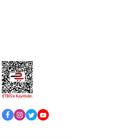
0274 412 52 47
Üyelik
Kurumsal
BİZİ TAKİP EDİN
UYGULAMAMIZI İNDİRİN