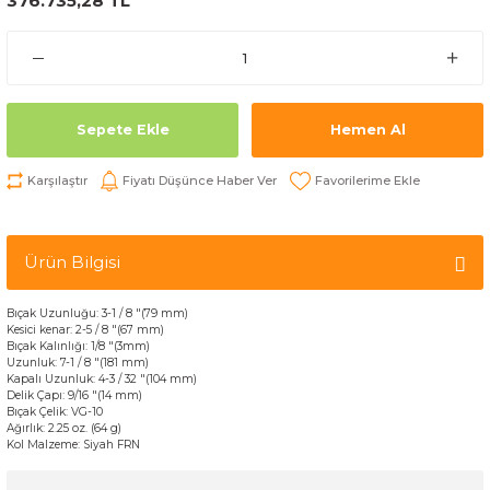
376.735,28 TL
Sepete Ekle
Hemen Al
Karşılaştır
Fiyatı Düşünce Haber Ver
Ürün Bilgisi
Bıçak
Uzunluğu:
3-1
/
8
"
(
79
mm)
Kesici kenar
:
2-5
/
8
"
(
67
mm)
Bıçak
Kalınlığı
:
1/8
"
(
3mm
)
Uzunluk
:
7-1
/
8
"
(
181
mm)
Kapalı
Uzunluk:
4-3
/
32
"
(
104
mm)
Delik
Çapı
:
9/16
"
(
14
mm)
Bıçak
Çelik
:
VG
-
10
Ağırlık:
2.25
oz.
(64 g)
Kol Malzeme
: Siyah
FRN