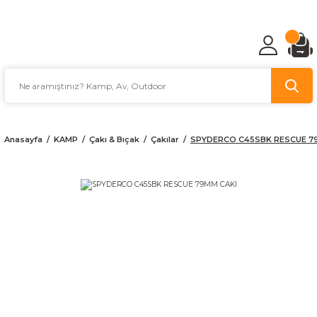
TÜRKİYE'NİN AV VE KAMP MALZEMECİSİ
Anasayfa
KAMP
Çakı & Bıçak
Çakılar
SPYDERCO C45SBK RESCUE 7