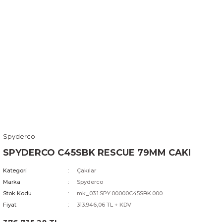
Spyderco
SPYDERCO C45SBK RESCUE 79MM CAKI
Kategori
Çakılar
Marka
Spyderco
Stok Kodu
mk_03.1.SPY.00000C45SBK.000
Fiyat
313.946,06 TL + KDV