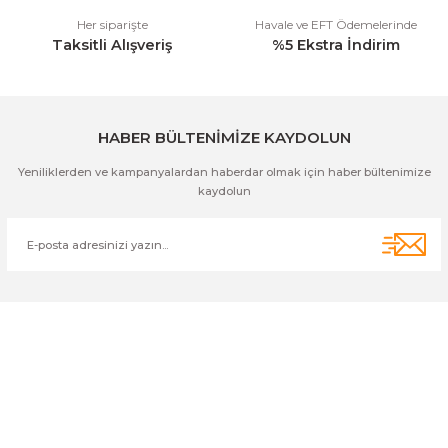
Her siparişte
Havale ve EFT Ödemelerinde
Taksitli Alışveriş
%5 Ekstra İndirim
Gönder
HABER BÜLTENİMİZE KAYDOLUN
Yeniliklerden ve kampanyalardan haberdar olmak için haber bültenimize
kaydolun
Cihan Av İnş. İth. İhrc. San. Tic. Ltd. Şti. Özyurt Mah. Nakipoğlu Cad.
No:21 Gediz- Kütahya / Türkiye
cihangir@cihanav.com