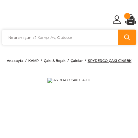
TÜRKİYE'NİN AV VE KAMP MALZEMECİSİ
Anasayfa
KAMP
Çakı & Bıçak
Çakılar
SPYDERCO ÇAKI C14SBK