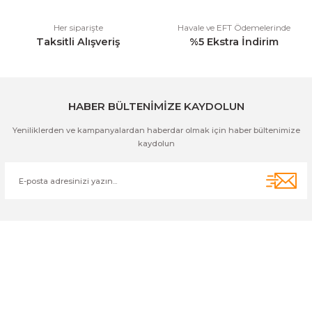
Her siparişte
Havale ve EFT Ödemelerinde
Taksitli Alışveriş
%5 Ekstra İndirim
Gönder
HABER BÜLTENİMİZE KAYDOLUN
Yeniliklerden ve kampanyalardan haberdar olmak için haber bültenimize
kaydolun
Cihan Av İnş. İth. İhrc. San. Tic. Ltd. Şti. Özyurt Mah. Nakipoğlu Cad.
No:21 Gediz- Kütahya / Türkiye
cihangir@cihanav.com