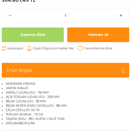
304.607,49 TL
Sepete Ekle
Hemen Al
Karşılaştır
Fiyatı Düşünce Haber Ver
Ürün Bilgisi
AMERİKAN FİRMASI
JAPON İMALAT
KAPALI UZUNLUĞU : 116 MM
AÇIK TOPLAM UZUNLUĞU : 209 MM
BIÇAK UZUNLUĞU : 93 MM
BIÇAK KESEN KISIM UZUNLUĞU : 86 MM
ÇELİK ÖZELLİĞİ: VG-10
TOPLAM AĞIRLIK : 75 GR
TAŞIMA ŞEKLİ : BEL KLİPSLİ ( KILIF YOK)
KATLANABİLİR ÇAKI