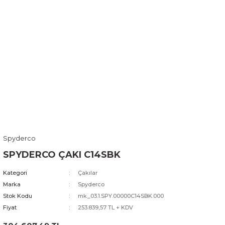
Spyderco
SPYDERCO ÇAKI C14SBK
Kategori
Çakılar
Marka
Spyderco
Stok Kodu
mk_03.1.SPY.00000C14SBK.000
Fiyat
253.839,57 TL + KDV