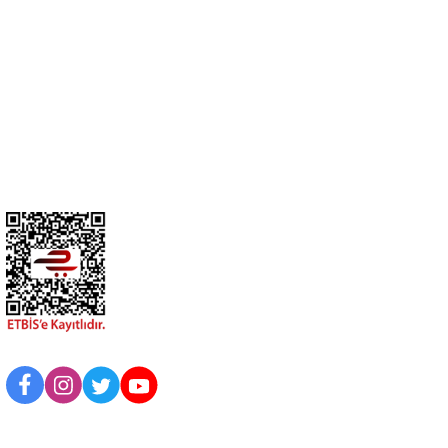
0274 412 52 47
Üyelik
Kurumsal
BİZİ TAKİP EDİN
UYGULAMAMIZI İNDİRİN