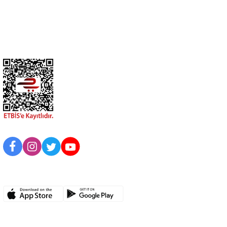
Üyelik
Kurumsal
BİZİ TAKİP EDİN
UYGULAMAMIZI İNDİRİN