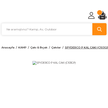
TÜRKİYE'NİN AV VE KAMP MALZEMECİSİ
Anasayfa
KAMP
Çakı & Bıçak
Çakılar
SPYDERCO P KAL CAKI (C103G