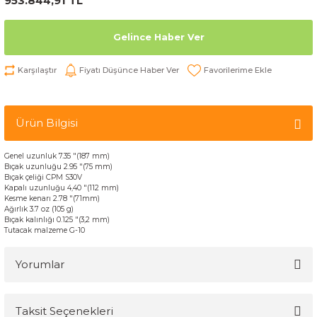
953.844,91 TL
Gelince Haber Ver
Karşılaştır
Fiyatı Düşünce Haber Ver
Ürün Bilgisi
Genel uzunluk
7.35
"
(
187
mm)
Bıçak
uzunluğu
2.95
"
(
75
mm)
Bıçak
çeliği
CPM
S30V
Kapalı uzunluğu
4,40
"
(
112 mm
)
Kesme kenarı
2.78
"
(
71mm
)
Ağırlık
3.7
oz
(
105
g)
Bıçak
kalınlığı
0.125
"
(
3,2 mm
)
Tutacak
malzeme
G
-
10
Yorumlar
Taksit Seçenekleri