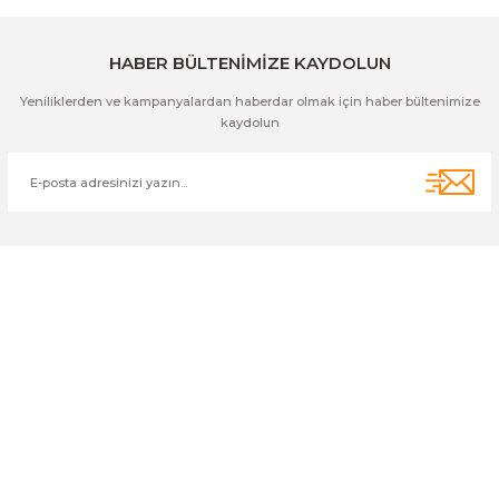
Gönder
HABER BÜLTENİMİZE KAYDOLUN
Yeniliklerden ve kampanyalardan haberdar olmak için haber bültenimize
kaydolun
Cihan Av İnş. İth. İhrc. San. Tic. Ltd. Şti. Özyurt Mah. Nakipoğlu Cad.
No:21 Gediz- Kütahya / Türkiye
cihangir@cihanav.com
0274 412 52 47