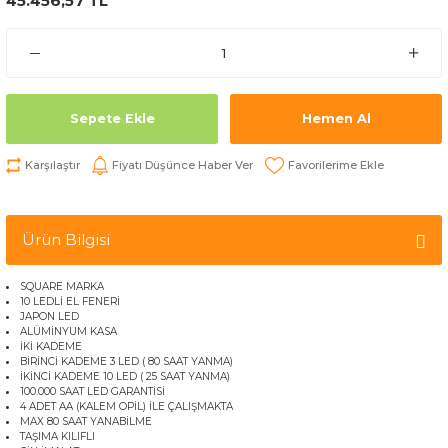
45.456,57 TL
Sepete Ekle
Hemen Al
Karşılaştır
Fiyatı Düşünce Haber Ver
Ürün Bilgisi
SQUARE MARKA
10 LEDLİ EL FENERİ
JAPON LED
ALÜMİNYUM KASA
İKİ KADEME
BİRİNCİ KADEME 3 LED ( 80 SAAT YANMA)
İKİNCİ KADEME 10 LED ( 25 SAAT YANMA)
100.000 SAAT LED GARANTİSİ
4 ADET AA (KALEM OPİL) İLE ÇALIŞMAKTA
MAX 80 SAAT YANABİLME
TAŞIMA KILIFLI