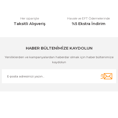
Bu ürüne benzer farklı alternatifler olmalı.
Her siparişte
Havale ve EFT Ödemelerinde
Taksitli Alışveriş
%5 Ekstra İndirim
Gönder
HABER BÜLTENİMİZE KAYDOLUN
Yeniliklerden ve kampanyalardan haberdar olmak için haber bültenimize
kaydolun
Cihan Av İnş. İth. İhrc. San. Tic. Ltd. Şti. Özyurt Mah. Nakipoğlu Cad.
No:21 Gediz- Kütahya / Türkiye