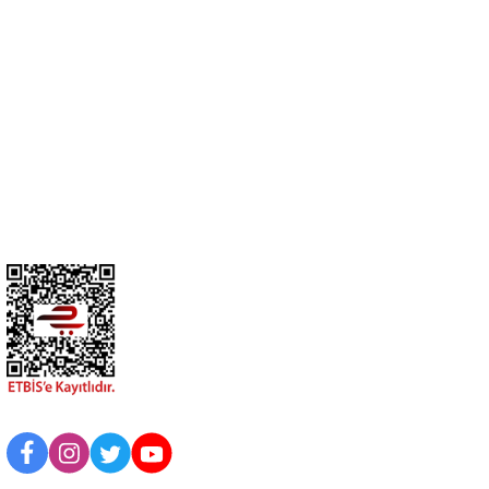
cihangir@cihanav.com
0274 412 52 47
Üyelik
Kurumsal
BİZİ TAKİP EDİN