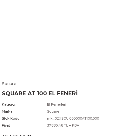
Square
SQUARE AT 100 EL FENERİ
Kategori
El Fenerleri
Marka
Square
Stok Kodu
mk_02.1.SQU.000000AT100.000
Fiyat
37.880,48 TL + KDV