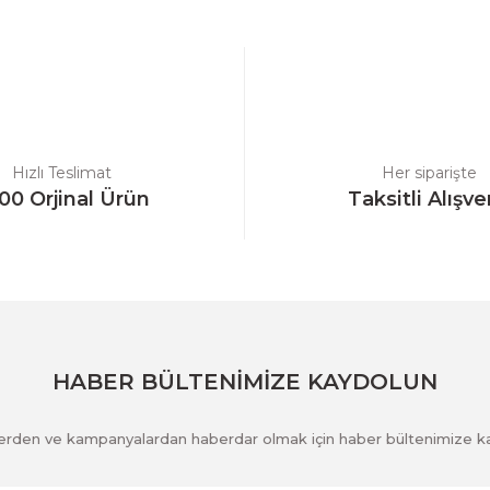
Bu ürüne ilk yorumu siz yapın!
Yorum Yaz
Hızlı Teslimat
Her siparişte
00 Orjinal Ürün
Taksitli Alışve
Gönder
HABER BÜLTENİMİZE KAYDOLUN
klerden ve kampanyalardan haberdar olmak için haber bültenimize k