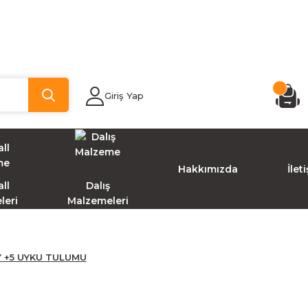
Giriş Yap
Hakkımızda
İlet
ll
Dalış
leri
Malzemeleri
 +5 UYKU TULUMU