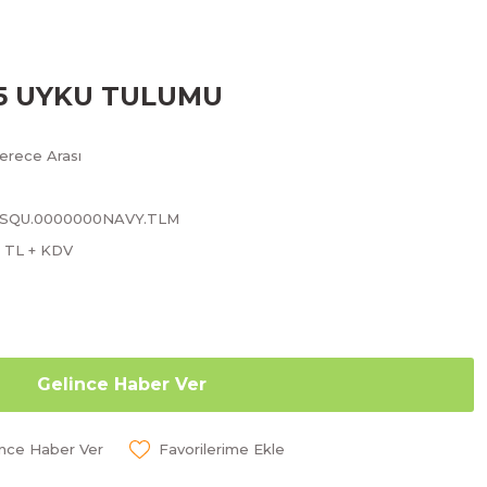
5 UYKU TULUMU
Derece Arası
.SQU.0000000NAVY.TLM
6 TL + KDV
Gelince Haber Ver
ünce Haber Ver