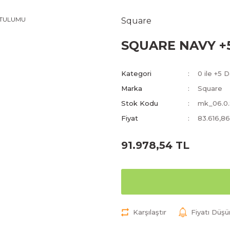
Square
SQUARE NAVY +
Kategori
0 ile +5 
Marka
Square
Stok Kodu
mk_06.0
Fiyat
83.616,8
91.978,54 TL
Karşılaştır
Fiyatı Düş