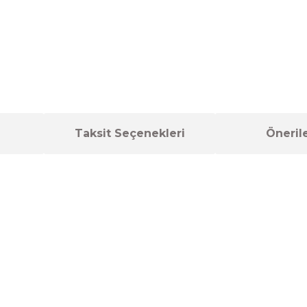
Taksit Seçenekleri
Önerile
a yetersiz gördüğünüz noktaları öneri formunu kullanarak tarafımıza ilet