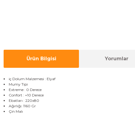
Ürün Bilgisi
Yorumlar
iç Dolum Malzemesi : Elyaf
Mumy Tipi
Extreme : 0 Derece
Confort : +10 Derece
Ebatları : 220x80
Ağırlığı: 1160 Gr
Çin Malı
Bu ürünün fiyat bilgisi, resim, ürün açıklamalarında ve diğer konulard