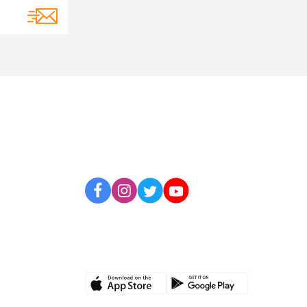
BİZİ TAKİP EDİN
UYGULAMAMIZI İNDİRİN