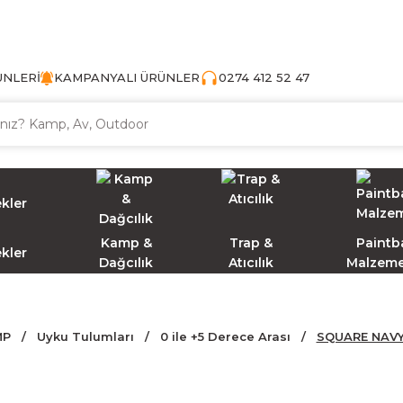
TÜRKİYE'NİN AV VE KAMP MALZEMECİSİ
ÜNLERİ
KAMPANYALI ÜRÜNLER
0274 412 52 47
Kamp &
Trap &
Paintba
ekler
Dağcılık
Atıcılık
Malzeme
MP
Uyku Tulumları
0 ile +5 Derece Arası
SQUARE NAVY