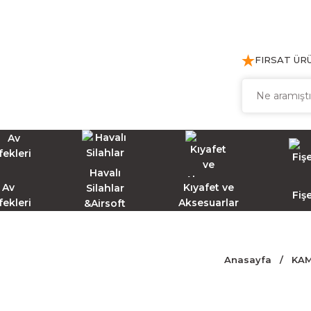
FIRSAT ÜR
Havalı
Av
Kıyafet ve
Silahlar
Fiş
fekleri
Aksesuarlar
&Airsoft
Anasayfa
KA