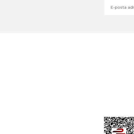
Üyelik
Cihan Av İnş. İth. İhrc. San. Tic. Ltd. Şti.
Özyurt Mah. Nakipoğlu Cad. No:21
Gediz- Kütahya / Türkiye
Yeni Üyelik
Üye Girişi
cihangir@cihanav.com
Şifremi Unut
0274 412 52 47