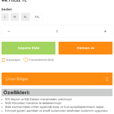
68.715,52 TL
beden
L
M
XL
XXL
Sepete Ekle
Hemen Al
Karşılaştır
Ürün Bilgisi
Özellikleri:
%70 Naylon ve %30 Elastan malzemeden üretilmiştir.
%100 Poliüretan malzeme ile desteklenmiştir.
Bilek kısımlarındaki cırtları sayesinde kolay ve hızlı açılıp/kapatılmasını sağlar.
Emniyet güçleri, paintball ve airsoft kullanıcıları tarafından kullanımı uygundur.