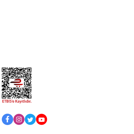
cihangir@cihanav.com
0274 412 52 47
Üyelik
Kurumsal
BİZİ TAKİP EDİN