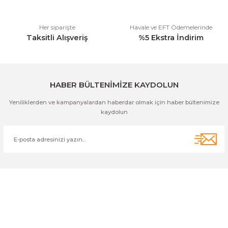
Her siparişte
Havale ve EFT Ödemelerinde
Taksitli Alışveriş
%5 Ekstra İndirim
Gönder
HABER BÜLTENİMİZE KAYDOLUN
Yeniliklerden ve kampanyalardan haberdar olmak için haber bültenimize
kaydolun
Cihan Av İnş. İth. İhrc. San. Tic. Ltd. Şti. Özyurt Mah. Nakipoğlu Cad.
No:21 Gediz- Kütahya / Türkiye