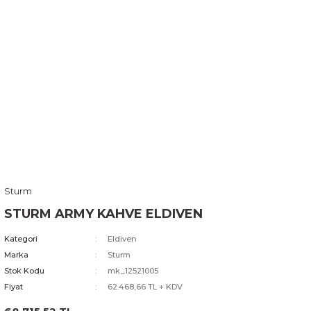
Sturm
STURM ARMY KAHVE ELDIVEN
Kategori
Eldiven
Marka
Sturm
Stok Kodu
mk_12521005
Fiyat
62.468,66 TL + KDV