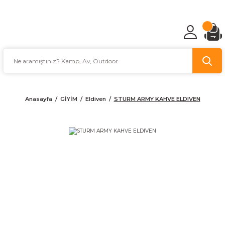
TÜRKİYE'NİN AV VE KAMP MALZEMECİSİ
Anasayfa
GİYİM
Eldiven
STURM ARMY KAHVE ELDIVEN