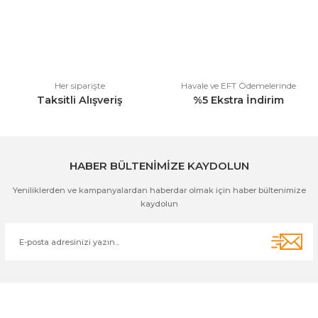
Ürün fiyatı diğer sitelerden daha pahalı.
Bu ürüne benzer farklı alternatifler olmalı.
Her siparişte
Havale ve EFT Ödemelerinde
Taksitli Alışveriş
%5 Ekstra İndirim
Gönder
HABER BÜLTENİMİZE KAYDOLUN
Yeniliklerden ve kampanyalardan haberdar olmak için haber bültenimize
kaydolun