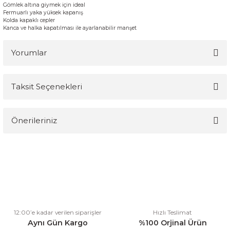
G
ömlek
altına giymek
için
ideal
F
ermuarlı
yaka
yüksek
kapanış
Kolda
kapaklı
cepler
Kanca ve halka
kapatılması
ile
ayarlanabilir
manşet
Yorumlar
Taksit Seçenekleri
Bu ürüne ilk yorumu siz yapın!
Önerileriniz
Yorum Yaz
Bu ürünün fiyat bilgisi, resim, ürün açıklamalarında ve diğer
konularda yetersiz gördüğünüz noktaları öneri formunu kullanarak
tarafımıza iletebilirsiniz.
Görüş ve önerileriniz için teşekkür ederiz.
Ürün resmi kalitesiz, bozuk veya görüntülenemiyor.
12:00’e kadar verilen siparişler
Hızlı Teslimat
Ürün açıklamasında eksik bilgiler bulunuyor.
Aynı Gün Kargo
%100 Orjinal Ürün
Ürün bilgilerinde hatalar bulunuyor.