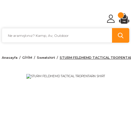
TÜRKİYE'NİN AV VE KAMP MALZEMECİSİ
Anasayfa
GİYİM
Sweatshirt
STURM FELDHEMD TACTICAL TROPENTA