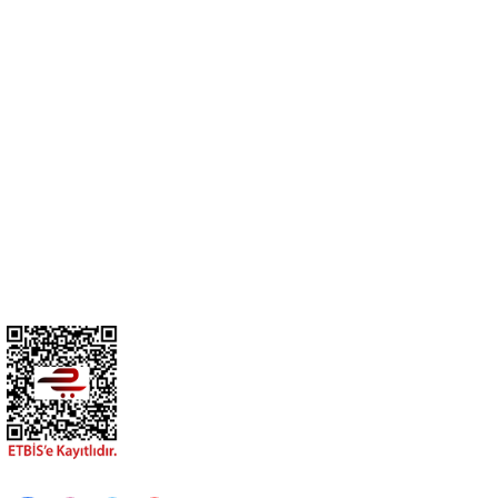
Cihan Av İnş. İth. İhrc. San. Tic. Ltd. Şti. Özyurt Mah. Nakipoğlu Cad.
No:21 Gediz- Kütahya / Türkiye
cihangir@cihanav.com
0274 412 52 47
Üyelik
Kurumsal
BİZİ TAKİP EDİN