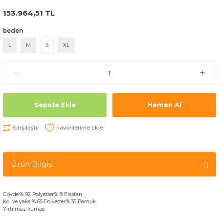
153.964,51 TL
beden
L
M
S
XL
Sepete Ekle
Hemen Al
Karşılaştır
Ürün Bilgisi
Gövde
:% 92
Polyester
,
% 8
Elastan
Kol
ve
yaka
:
% 65
Polyester
,% 35
Pamuk
Yırtılmaz kumaş