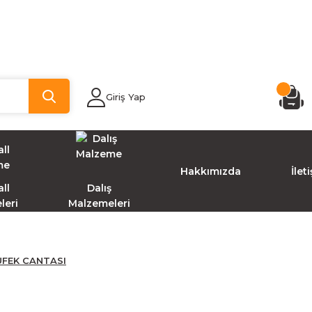
Giriş Yap
Hakkımızda
İlet
ll
Dalış
leri
Malzemeleri
FEK CANTASI