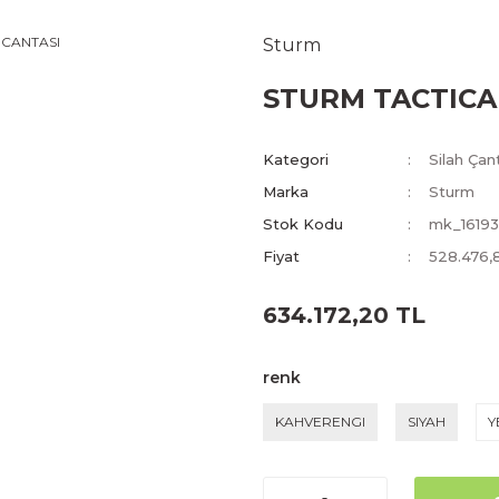
Sturm
STURM TACTICA
Kategori
Silah Çant
Marka
Sturm
Stok Kodu
mk_16193
Fiyat
528.476,
634.172,20 TL
renk
KAHVERENGI
SIYAH
Y