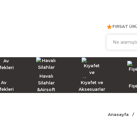
FIRSAT ÜR
Havalı
Av
Kıyafet ve
Silahlar
Fiş
fekleri
Aksesuarlar
&Airsoft
Anasayfa