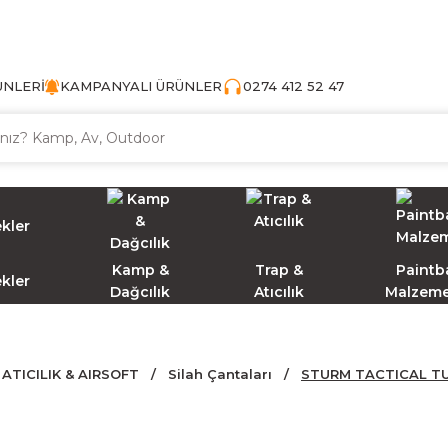
TÜRKİYE'NİN AV VE KAMP MALZEMECİSİ
ÜNLERİ
KAMPANYALI ÜRÜNLER
0274 412 52 47
Kamp &
Trap &
Paintba
ekler
Dağcılık
Atıcılık
Malzeme
ATICILIK & AIRSOFT
Silah Çantaları
STURM TACTICAL TU