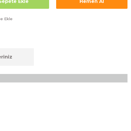
Sepete Ekle
Hemen Al
riniz