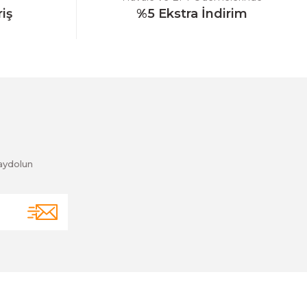
riş
%5 Ekstra İndirim
aydolun