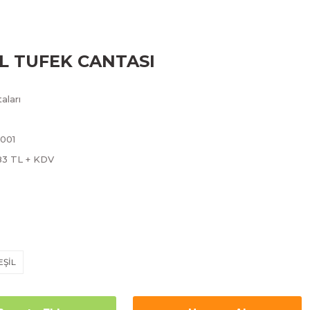
L TUFEK CANTASI
aları
001
83 TL + KDV
EŞİL