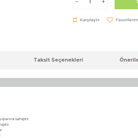
Karşılaştır
Taksit Seçenekleri
Önerile
yışlarına sahiptir.
iptir.
r.
r.