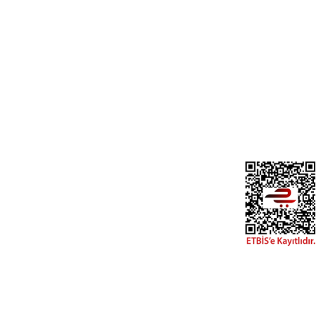
Üyelik
Cihan Av İnş. İth. İhrc. San. Tic. Ltd. Şti.
Özyurt Mah. Nakipoğlu Cad. No:21
Gediz- Kütahya / Türkiye
Yeni Üyelik
Üye Girişi
cihangir@cihanav.com
Şifremi Unut
0274 412 52 47