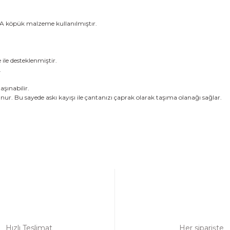
VA köpük malzeme kullanılmıştır.
ile desteklenmiştir.
.
aşınabilir.
r. Bu sayede askı kayışı ile çantanızı çaprak olarak taşıma olanağı sağlar.
a yetersiz gördüğünüz noktaları öneri formunu kullanarak tarafımıza ilet
Bu ürüne ilk yorumu siz yapın!
Yorum Yaz
Hızlı Teslimat
Her siparişte