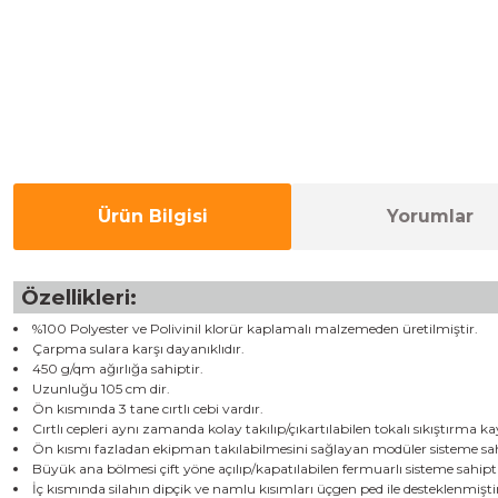
Ürün Bilgisi
Yorumlar
Özellikleri:
%100 Polyester ve Polivinil klorür kaplamalı malzemeden üretilmiştir.
Çarpma sulara karşı dayanıklıdır.
450 g/qm ağırlığa sahiptir.
Uzunluğu 105 cm dir.
Ön kısmında 3 tane cırtlı cebi vardır.
Cırtlı cepleri aynı zamanda kolay takılıp/çıkartılabilen tokalı sıkıştırma ka
Ön kısmı fazladan ekipman takılabilmesini sağlayan modüler sisteme sah
Büyük ana bölmesi çift yöne açılıp/kapatılabilen fermuarlı sisteme sahipti
İç kısmında silahın dipçik ve namlu kısımları üçgen ped ile desteklenmişti