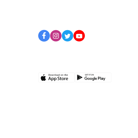
BİZİ TAKİP EDİN
UYGULAMAMIZI İNDİRİN