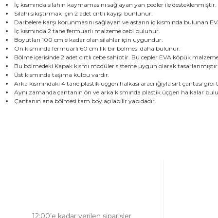
İç kısmında silahın kaymamasını sağlayan yan pedler ile desteklenmiştir.
Silahı sıkıştırmak için 2 adet cırtlı kayışı bunlunur.
Darbelere karşı korunmasını sağlayan ve astarın iç kısmında bulunan E
İç kısmında 2 tane fermuarlı malzeme cebi bulunur.
Boyutları 100 cm'e kadar olan silahlar için uygundur.
Ön kısmında fermuarlı 60 cm'lik bir bölmesi daha bulunur.
Bölme içerisinde 2 adet cırtlı cebe sahiptir. Bu cepler EVA köpük malzeme 
Bu bölmedeki Kapak kısmı modüler sisteme uygun olarak tasarlanmıştır
Üst kısmında taşıma kulbu vardır.
Arka kısmındaki 4 tane plastik üçgen halkası aracılığıyla sırt çantası gibi t
Aynı zamanda çantanın ön ve arka kısmında plastik üçgen halkalar bulunu
Çantanın ana bölmesi tam boy açılabilir yapıdadır.
Bu ürünün fiyat bilgisi, resim, ürün açıklamalarında ve diğer konulard
Görüş ve önerileriniz için teşekkür ederiz.
Ürün resmi kalitesiz, bozuk veya görüntülenemiyor.
Ürün açıklamasında eksik bilgiler bulunuyor.
Ürün bilgilerinde hatalar bulunuyor.
Ürün fiyatı diğer sitelerden daha pahalı.
12:00’e kadar verilen siparişler