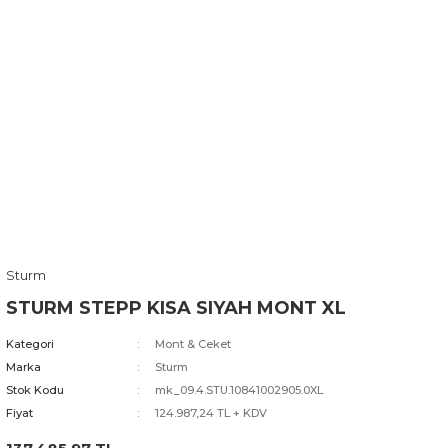
Sturm
STURM STEPP KISA SIYAH MONT XL
Kategori
Mont & Ceket
Marka
Sturm
Stok Kodu
mk_09.4.STU.10841002905.0XL
Fiyat
124.987,24 TL + KDV