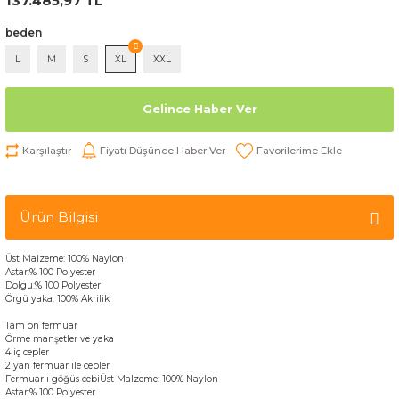
137.485,97 TL
beden
L
M
S
XL
XXL
Gelince Haber Ver
Karşılaştır
Fiyatı Düşünce Haber Ver
Ürün Bilgisi
Üst
Malzeme:
100
%
Naylon
Astar:
% 100 Polyester
Dolgu
:% 100
Polyester
Örgü
yaka
:
100
%
Akrilik
Tam
ön
fermuar
Örme
manşetler
ve
yaka
4
iç
cepler
2 yan
fermuar
ile
cepler
Fermuarlı g
öğüs
cebi
Üst
Malzeme:
100
%
Naylon
Astar:
% 100 Polyester