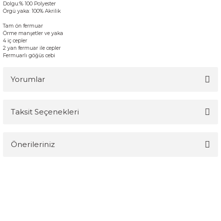
Dolgu
:% 100
Polyester
Örgü
yaka
:
100
%
Akrilik
Tam
ön
fermuar
Örme
manşetler
ve
yaka
4
iç
cepler
2 yan
fermuar
ile
cepler
Fermuarlı g
öğüs
cebi
Yorumlar
Taksit Seçenekleri
Bu ürüne ilk yorumu siz yapın!
Önerileriniz
Yorum Yaz
Bu ürünün fiyat bilgisi, resim, ürün açıklamalarında ve diğer
konularda yetersiz gördüğünüz noktaları öneri formunu kullanarak
tarafımıza iletebilirsiniz.
Görüş ve önerileriniz için teşekkür ederiz.