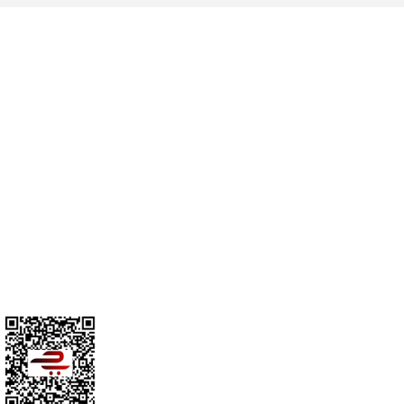
Cihan Av İnş. İth. İhrc. San. Tic. Ltd. Şti. Özyurt Mah. Nakipoğlu Cad.
No:21 Gediz- Kütahya / Türkiye
cihangir@cihanav.com
0274 412 52 47
Üyelik
Kurumsal