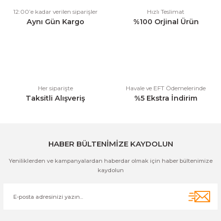
Ürün resmi kalitesiz, bozuk veya görüntülenemiyor.
12:00’e kadar verilen siparişler
Hızlı Teslimat
Ürün açıklamasında eksik bilgiler bulunuyor.
Aynı Gün Kargo
%100 Orjinal Ürün
Ürün bilgilerinde hatalar bulunuyor.
Ürün fiyatı diğer sitelerden daha pahalı.
Bu ürüne benzer farklı alternatifler olmalı.
Her siparişte
Havale ve EFT Ödemelerinde
Taksitli Alışveriş
%5 Ekstra İndirim
Gönder
HABER BÜLTENİMİZE KAYDOLUN
Yeniliklerden ve kampanyalardan haberdar olmak için haber bültenimize
kaydolun