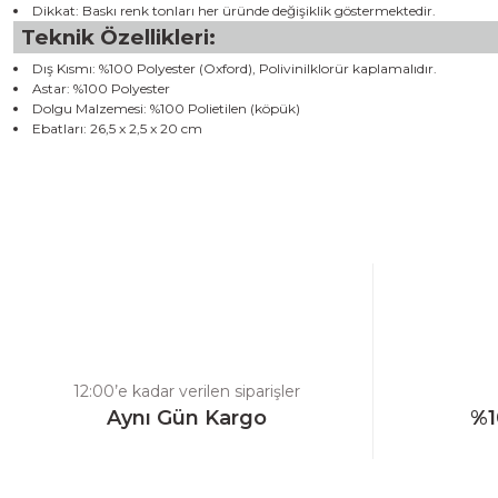
Dikkat: Baskı renk tonları her üründe değişiklik göstermektedir.
Teknik Özellikleri:
Dış Kısmı: %100 Polyester (Oxford), Polivinilklorür kaplamalıdır.
Astar: %100 Polyester
Dolgu Malzemesi: %100 Polietilen (köpük)
Ebatları: 26,5 x 2,5 x 20 cm
Bu ürünün fiyat bilgisi, resim, ürün açıklamalarında ve diğer konulard
Görüş ve önerileriniz için teşekkür ederiz.
Ürün resmi kalitesiz, bozuk veya görüntülenemiyor.
Ürün açıklamasında eksik bilgiler bulunuyor.
Ürün bilgilerinde hatalar bulunuyor.
Ürün fiyatı diğer sitelerden daha pahalı.
12:00’e kadar verilen siparişler
Bu ürüne benzer farklı alternatifler olmalı.
Aynı Gün Kargo
%1