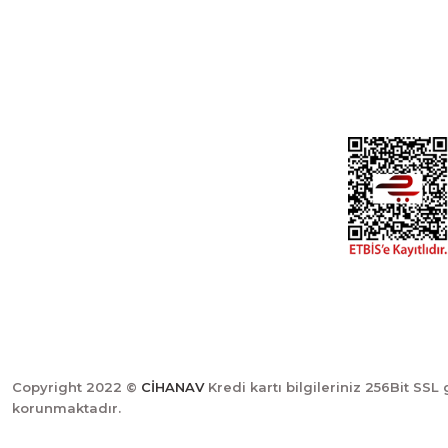
Gediz- Kütahya / Türkiye
Yeni Üyelik
Üye Girişi
cihangir@cihanav.com
Şifremi Unut
0274 412 52 47
Copyright 2022 ©
CİHANAV
Kredi kartı bilgileriniz 256Bit SSL 
korunmaktadır.