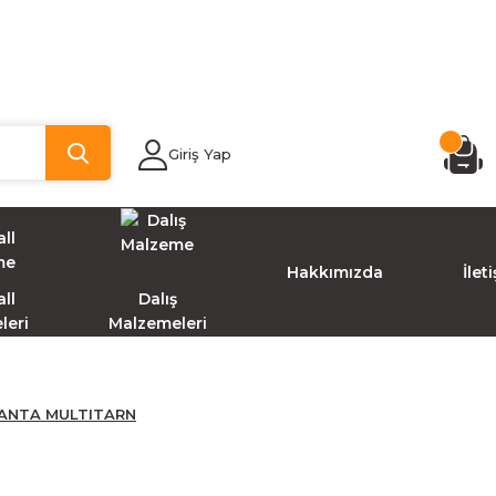
Giriş Yap
Hakkımızda
İlet
ll
Dalış
leri
Malzemeleri
ANTA MULTITARN