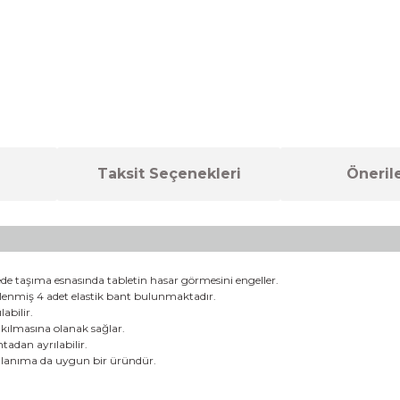
Taksit Seçenekleri
Önerile
 taşıma esnasında tabletin hasar görmesini engeller.
klenmiş 4 adet elastik bant bulunmaktadır.
abilir.
kılmasına olanak sağlar.
ntadan ayrılabilir.
llanıma da uygun bir üründür.