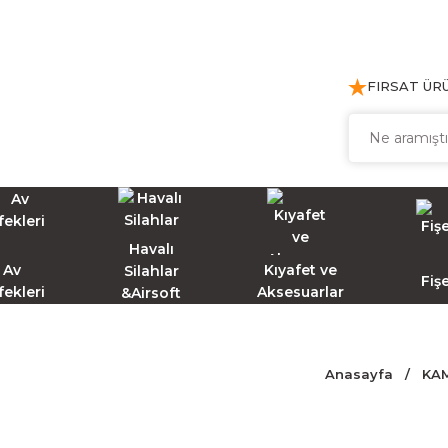
FIRSAT ÜR
Havalı
Av
Kıyafet ve
Silahlar
Fiş
fekleri
Aksesuarlar
&Airsoft
Anasayfa
KA