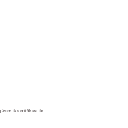
İletişim
İletişim Formu
tum
Havale Bildirim Formu
Kargo Takibi
güvenlik sertifikası ile