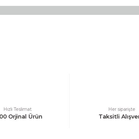
a yetersiz gördüğünüz noktaları öneri formunu kullanarak tarafımıza ilet
Bu ürüne ilk yorumu siz yapın!
Yorum Yaz
Hızlı Teslimat
Her siparişte
00 Orjinal Ürün
Taksitli Alışve