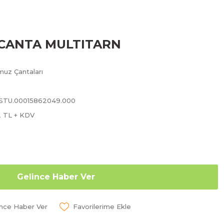
CANTA MULTITARN
muz Çantaları
.STU.00015862049.000
2 TL + KDV
Gelince Haber Ver
ünce Haber Ver