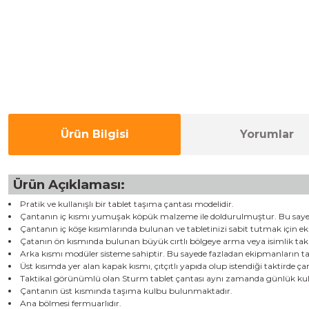
Ürün Bilgisi
Yorumlar
Ürün Açıklaması:
Pratik ve kullanışlı bir tablet taşıma çantası modelidir.
Çantanın iç kısmı yumuşak köpük malzeme ile doldurulmuştur. Bu sayede
Çantanın iç köşe kısımlarında bulunan ve tabletinizi sabit tutmak için e
Çatanın ön kısmında bulunan büyük cırtlı bölgeye arma veya isimlik takıl
Arka kısmı modüler sisteme sahiptir. Bu sayede fazladan ekipmanların ta
Üst kısımda yer alan kapak kısmı, çıtçıtlı yapıda olup istendiği taktirde ça
Taktikal görünümlü olan Sturm tablet çantası aynı zamanda günlük ku
Çantanın üst kısmında taşıma kulbu bulunmaktadır.
Ana bölmesi fermuarlıdır.