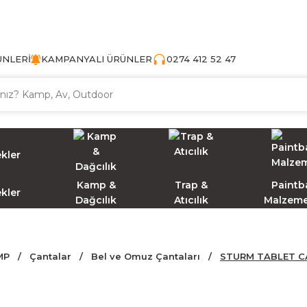
TÜRKİYE'NİN AV VE KAMP MALZEMECİSİ
ÜNLERİ
KAMPANYALI ÜRÜNLER
0274 412 52 47
Kamp &
Trap &
Paintba
ekler
Dağcılık
Atıcılık
Malzeme
MP
Çantalar
Bel ve Omuz Çantaları
STURM TABLET C