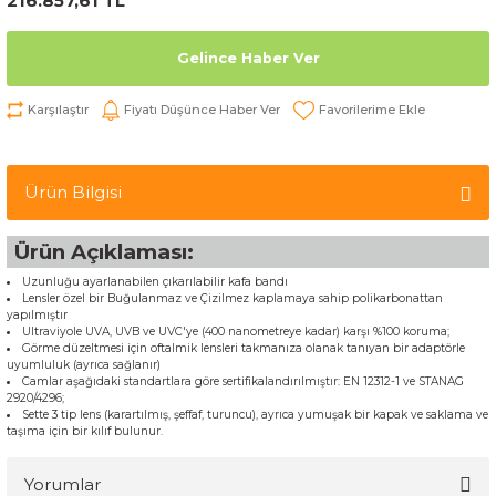
216.857,61 TL
Gelince Haber Ver
Karşılaştır
Fiyatı Düşünce Haber Ver
Ürün Bilgisi
Ürün Açıklaması:
Uzunluğu ayarlanabilen çıkarılabilir kafa bandı
Lensler özel bir Buğulanmaz ve Çizilmez kaplamaya sahip polikarbonattan
yapılmıştır
Ultraviyole UVA, UVB ve UVC'ye (400 nanometreye kadar) karşı %100 koruma;
Görme düzeltmesi için oftalmik lensleri takmanıza olanak tanıyan bir adaptörle
uyumluluk (ayrıca sağlanır)
Camlar aşağıdaki standartlara göre sertifikalandırılmıştır: EN 12312-1 ve STANAG
2920/4296;
Sette 3 tip lens (karartılmış, şeffaf, turuncu), ayrıca yumuşak bir kapak ve saklama ve
taşıma için bir kılıf bulunur.
Yorumlar