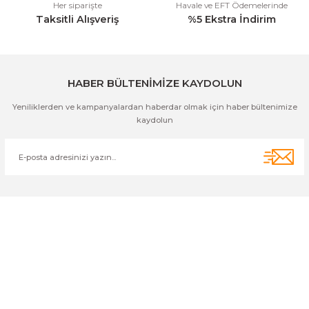
Her siparişte
Havale ve EFT Ödemelerinde
Taksitli Alışveriş
%5 Ekstra İndirim
Gönder
HABER BÜLTENİMİZE KAYDOLUN
Yeniliklerden ve kampanyalardan haberdar olmak için haber bültenimize
kaydolun
Cihan Av İnş. İth. İhrc. San. Tic. Ltd. Şti. Özyurt Mah. Nakipoğlu Cad.
No:21 Gediz- Kütahya / Türkiye
cihangir@cihanav.com
0274 412 52 47