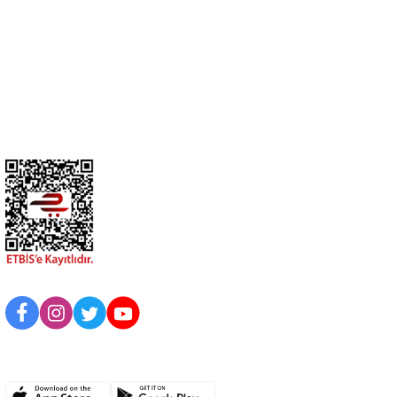
Üyelik
Kurumsal
BİZİ TAKİP EDİN
UYGULAMAMIZI İNDİRİN