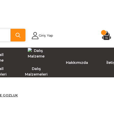
Giriş Yap
Hakkımızda
İlet
ll
Dalış
leri
Malzemeleri
VE GOZLUK