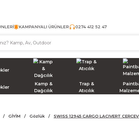
TÜRKİYE'NİN AV VE KAMP MALZEMECİSİ
ÜNLERİ
KAMPANYALI ÜRÜNLER
0274 412 52 47
Kamp &
Trap &
Paintba
ekler
Dağcılık
Atıcılık
Malzeme
GİYİM
Gözlük
SWISS 12945 CARGO LACIVERT CERCE