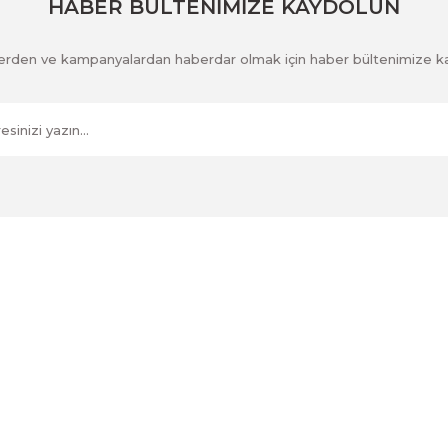
HABER BÜLTENİMİZE KAYDOLUN
klerden ve kampanyalardan haberdar olmak için haber bültenimize k
Kurumsal
İletişim
İletişim Formu