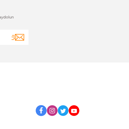
aydolun
BİZİ TAKİP EDİN