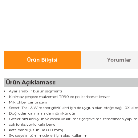
Ürün Bilgisi
Yorumlar
Ürün Açıklaması:
Ayarlanabilir burun segmenti
Kırılmaz çerçeve malzemesi TR90 ve polikarbonat lensler
Mikrofiber çanta içerir
Secret, Trail & Wire spor gözlükleri için de uygun olan isteğe bağlı RX kl
Doğrudan camlama da mümkündür
Gözlerinizi koruyun ve esnek ve kırılmaz çerçeve malzemesinden yapılmış r
çok fonksiyonlu kafa bandı
kafa bandı (uzunluk 660 mm)
Swisseye'ın tüm modelleri için olası kullanım