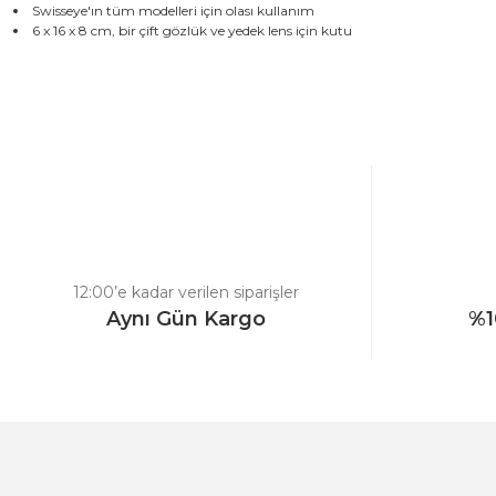
Swisseye'ın tüm modelleri için olası kullanım
6 x 16 x 8 cm, bir çift gözlük ve yedek lens için kutu
Bu ürünün fiyat bilgisi, resim, ürün açıklamalarında ve diğer konulard
Görüş ve önerileriniz için teşekkür ederiz.
Ürün resmi kalitesiz, bozuk veya görüntülenemiyor.
Ürün açıklamasında eksik bilgiler bulunuyor.
Ürün bilgilerinde hatalar bulunuyor.
Ürün fiyatı diğer sitelerden daha pahalı.
12:00’e kadar verilen siparişler
Bu ürüne benzer farklı alternatifler olmalı.
Aynı Gün Kargo
%1