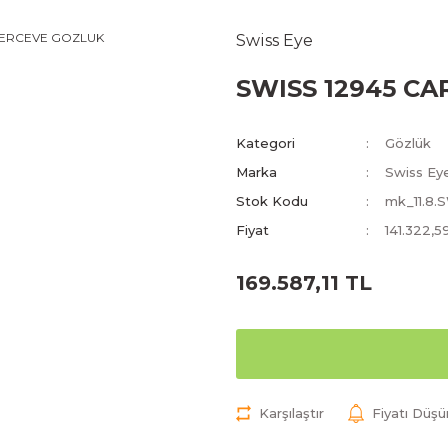
Swiss Eye
SWISS 12945 C
Kategori
Gözlük
Marka
Swiss Ey
Stok Kodu
mk_11.8.
Fiyat
141.322,5
169.587,11 TL
Karşılaştır
Fiyatı Düş