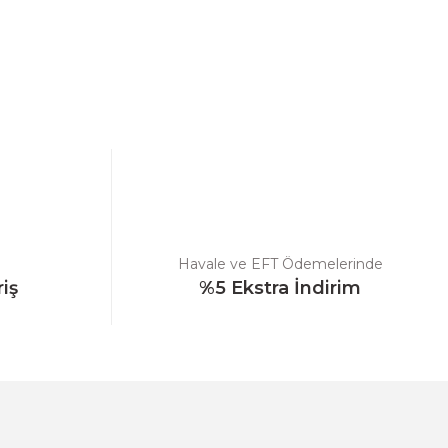
ebilirsiniz.
Havale ve EFT Ödemelerinde
riş
%5 Ekstra İndirim