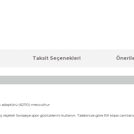
Taksit Seçenekleri
Önerile
ips adaptörü (62110) mevcuttur
eçeteli Swisseye spor gözlüklerini kullanın. Talebinize göre RX klipsi camlanar