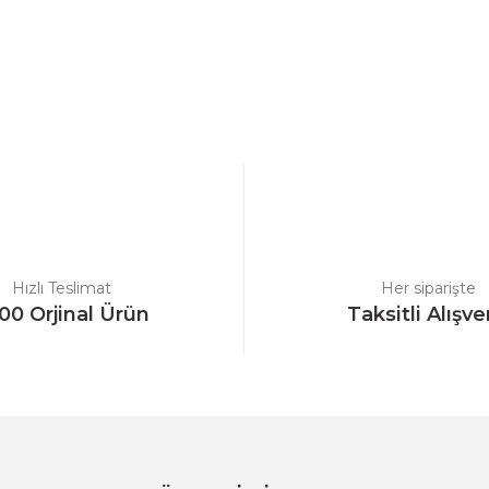
a yetersiz gördüğünüz noktaları öneri formunu kullanarak tarafımıza ilet
Bu ürüne ilk yorumu siz yapın!
Yorum Yaz
Hızlı Teslimat
Her siparişte
00 Orjinal Ürün
Taksitli Alışve
Gönder