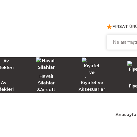
FIRSAT ÜR
Havalı
Av
Kıyafet ve
Silahlar
Fiş
fekleri
Aksesuarlar
&Airsoft
Anasayfa