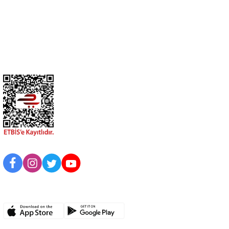
Üyelik
Kurumsal
BİZİ TAKİP EDİN
UYGULAMAMIZI İNDİRİN