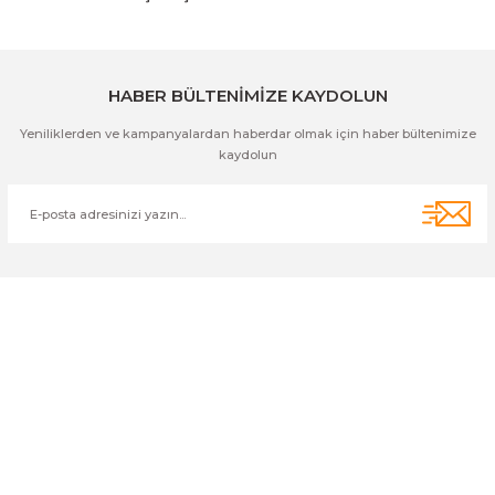
Gönder
HABER BÜLTENİMİZE KAYDOLUN
Yeniliklerden ve kampanyalardan haberdar olmak için haber bültenimize
kaydolun
Cihan Av İnş. İth. İhrc. San. Tic. Ltd. Şti. Özyurt Mah. Nakipoğlu Cad.
No:21 Gediz- Kütahya / Türkiye
cihangir@cihanav.com
0274 412 52 47