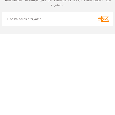
Yeniliklerden ve kampanyalardan haberdar olmak için haber bültenimize
kaydolun
Cihan Av İnş. İth. İhrc. San. Tic. Ltd. Şti. Özyurt Mah. Nakipoğlu Cad.
No:21 Gediz- Kütahya / Türkiye
cihangir@cihanav.com
0274 412 52 47
Üyelik
Kurumsal