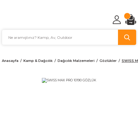
TÜRKİYE'NİN AV VE KAMP MALZEMECİSİ
Anasayfa
Kamp & Dağcılık
Dağcılık Malzemeleri
Gözlükler
SWISS M