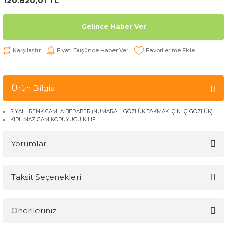
120.820,01 TL
Gelince Haber Ver
Karşılaştır
Fiyatı Düşünce Haber Ver
Ürün Bilgisi
SİYAH RENK CAMLA BERABER (NUMARALI GÖZLÜK TAKMAK İÇİN İÇ GÖZLÜK)
KIRILMAZ CAM KORUYUCU KILIF
Yorumlar
Taksit Seçenekleri
Bu ürüne ilk yorumu siz yapın!
Önerileriniz
Yorum Yaz