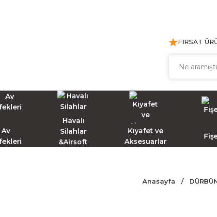
FIRSAT ÜR
Havalı
Av
Kıyafet ve
Silahlar
Fiş
fekleri
Aksesuarlar
&Airsoft
Anasayfa
DÜRBÜN