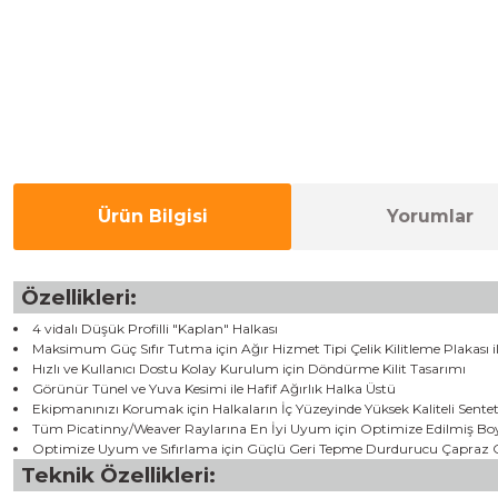
Ürün Bilgisi
Yorumlar
Özellikleri:
4 vidalı Düşük Profilli "Kaplan" Halkası
Maksimum Güç Sıfır Tutma için Ağır Hizmet Tipi Çelik Kilitleme Plakası
Hızlı ve Kullanıcı Dostu Kolay Kurulum için Döndürme Kilit Tasarımı
Görünür Tünel ve Yuva Kesimi ile Hafif Ağırlık Halka Üstü
Ekipmanınızı Korumak için Halkaların İç Yüzeyinde Yüksek Kaliteli Sent
Tüm Picatinny/Weaver Raylarına En İyi Uyum için Optimize Edilmiş Bo
Optimize Uyum ve Sıfırlama için Güçlü Geri Tepme Durdurucu Çapraz 
Teknik Özellikleri: