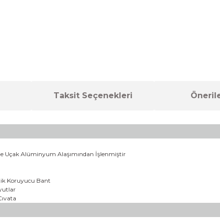
Taksit Seçenekleri
Önerile
 ile Uçak Alüminyum Alaşımından İşlenmiştir
etik Koruyucu Bant
yutlar
Cıvata