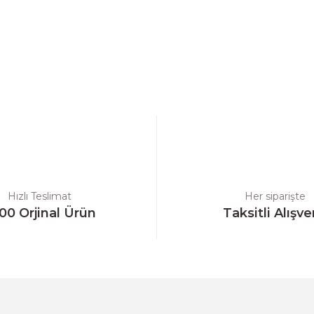
a yetersiz gördüğünüz noktaları öneri formunu kullanarak tarafımıza ilet
Bu ürüne ilk yorumu siz yapın!
Yorum Yaz
Hızlı Teslimat
Her siparişte
00 Orjinal Ürün
Taksitli Alışve
Gönder