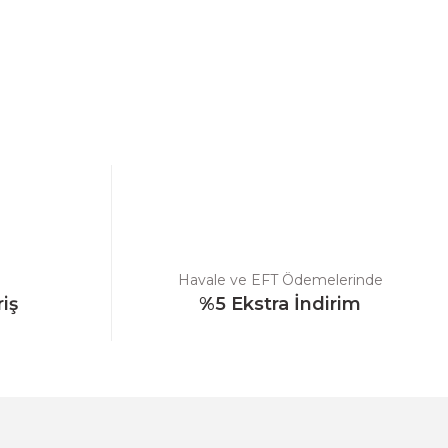
ebilirsiniz.
Havale ve EFT Ödemelerinde
riş
%5 Ekstra İndirim