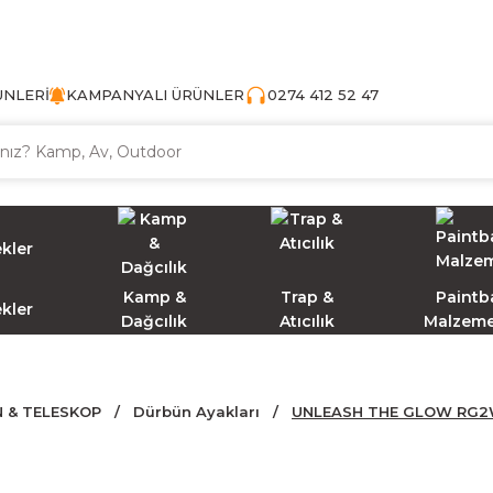
TÜRKİYE'NİN AV VE KAMP MALZEMECİSİ
ÜNLERİ
KAMPANYALI ÜRÜNLER
0274 412 52 47
Kamp &
Trap &
Paintba
ekler
Dağcılık
Atıcılık
Malzeme
 & TELESKOP
Dürbün Ayakları
UNLEASH THE GLOW RG2W