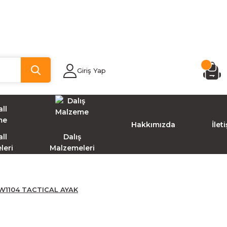
Giriş Yap
Hakkımızda
İlet
ll
Dalış
leri
Malzemeleri
1104 TACTICAL AYAK