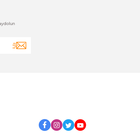
aydolun
BİZİ TAKİP EDİN