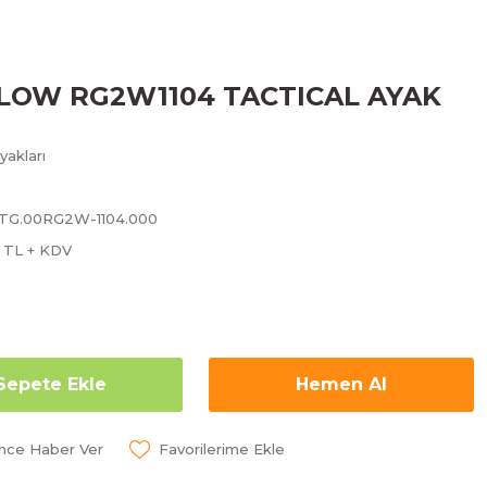
LOW RG2W1104 TACTICAL AYAK
akları
UTG.00RG2W-1104.000
6 TL + KDV
Sepete Ekle
Hemen Al
ünce Haber Ver