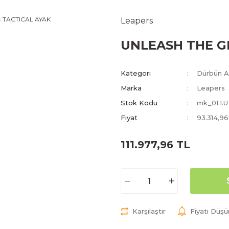
Leapers
UNLEASH THE G
Kategori
Dürbün Ay
Marka
Leapers
Stok Kodu
mk_01.1.
Fiyat
93.314,9
111.977,96 TL
Karşılaştır
Fiyatı Düş