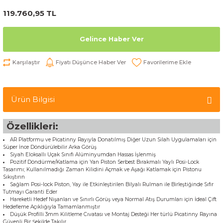
119.760,95 TL
Gelince Haber Ver
Karşılaştır
Fiyatı Düşünce Haber Ver
Ürün Bilgisi
Özellikleri:
AR Platformu ve Picatinny Rayıyla Donatılmış Diğer Uzun Silah Uygulamaları için
Süper İnce Döndürülebilir Arka Görüş
Siyah Eloksallı Uçak Sınıfı Alüminyumdan Hassas İşlenmiş
Pozitif Döndürme/Katlama için Yan Piston Serbest Bırakmalı Yaylı Posi-Lock
Tasarımı; Kullanılmadığı Zaman Kilidini Açmak ve Aşağı Katlamak için Pistonu
Sıkıştırın
Sağlam Posi-lock Piston, Yay ile Etkinleştirilen Bilyalı Rulman ile Birleştiğinde Sıfır
Tutmayı Garanti Eder
Hareketli Hedef Nişanları ve Sınırlı Görüş veya Normal Atış Durumları için İdeal Çift
Hedefleme Açıklığıyla Tamamlanmıştır
Düşük Profilli 3mm Kilitleme Cıvatası ve Montaj Desteği Her türlü Picatinny Rayına
Güvenli Bir Şekilde Takılır