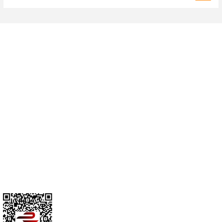
Cihan Av İnş. İth. İhrc. San. Tic. Ltd. Şti. Özyurt Mah. Nakipoğlu Cad.
No:21 Gediz- Kütahya / Türkiye
cihangir@cihanav.com
0274 412 52 47
Üyelik
Kurumsal