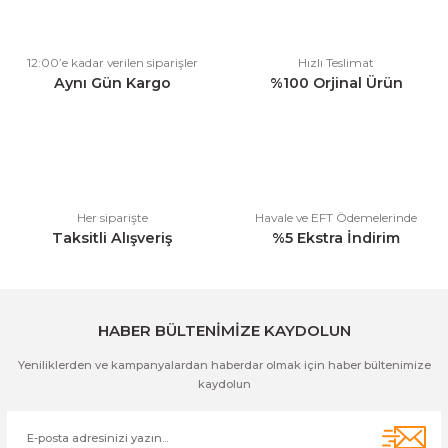
Ürün resmi kalitesiz, bozuk veya görüntülenemiyor.
12:00’e kadar verilen siparişler
Hızlı Teslimat
Ürün açıklamasında eksik bilgiler bulunuyor.
Aynı Gün Kargo
%100 Orjinal Ürün
Ürün bilgilerinde hatalar bulunuyor.
Ürün fiyatı diğer sitelerden daha pahalı.
Bu ürüne benzer farklı alternatifler olmalı.
Her siparişte
Havale ve EFT Ödemelerinde
Taksitli Alışveriş
%5 Ekstra İndirim
Gönder
HABER BÜLTENİMİZE KAYDOLUN
Yeniliklerden ve kampanyalardan haberdar olmak için haber bültenimize
kaydolun