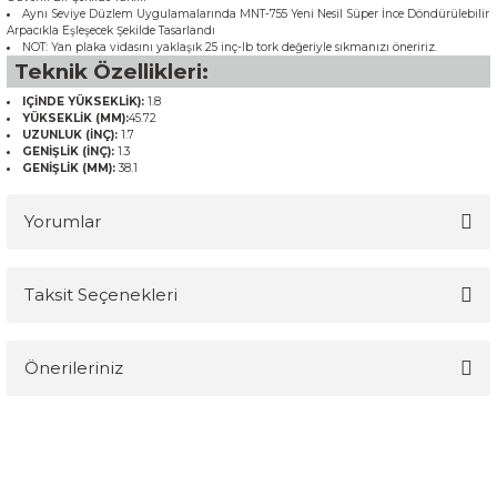
Aynı Seviye Düzlem Uygulamalarında MNT-755 Yeni Nesil Süper İnce Döndürülebilir
Arpacıkla Eşleşecek Şekilde Tasarlandı
NOT: Yan plaka vidasını yaklaşık 25 inç-lb tork değeriyle sıkmanızı öneririz.
Teknik Özellikleri:
IÇİNDE YÜKSEKLİK):
1.8
YÜKSEKLİK (MM):
45.72
UZUNLUK (İNÇ):
1.7
GENİŞLİK (İNÇ):
1.3
GENİŞLİK (MM):
38.1
Yorumlar
Taksit Seçenekleri
Bu ürüne ilk yorumu siz yapın!
Önerileriniz
Yorum Yaz
Bu ürünün fiyat bilgisi, resim, ürün açıklamalarında ve diğer
konularda yetersiz gördüğünüz noktaları öneri formunu kullanarak
tarafımıza iletebilirsiniz.
Görüş ve önerileriniz için teşekkür ederiz.