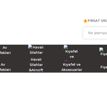
FIRSAT ÜR
Havalı
Av
Kıyafet ve
Silahlar
Fiş
fekleri
Aksesuarlar
&Airsoft