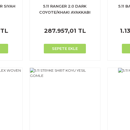
ER SIYAH
5.11 RANGER 2.0 DARK
5.11
COYOTE/KHAKI AYAKKABI
 TL
287.957,01 TL
1.1
SEPETE EKLE