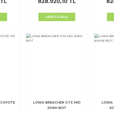
 TL
828.920,10 TL
82
SEPETE EKLE
 COYOTE
LOWA BREACHER GTX MID
LOWA 
I
SIYAH BOT
K