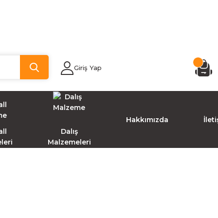
Giriş Yap
Hakkımızda
İlet
ll
Dalış
leri
Malzemeleri