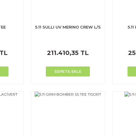
TEE
5.11 SULLI UV MERINO CREW L/S
5.1
 TL
211.410,35 TL
25
SEPETE EKLE