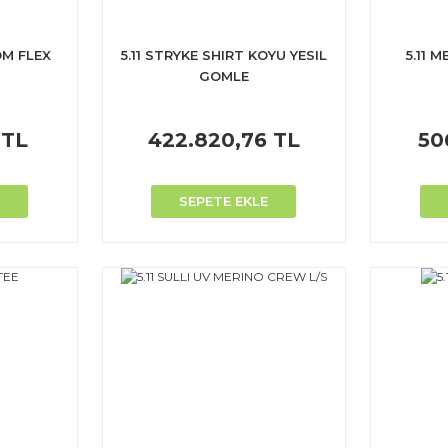
OM FLEX
5.11 STRYKE SHIRT KOYU YESIL
5.11 
GOMLE
 TL
422.820,76 TL
50
SEPETE EKLE