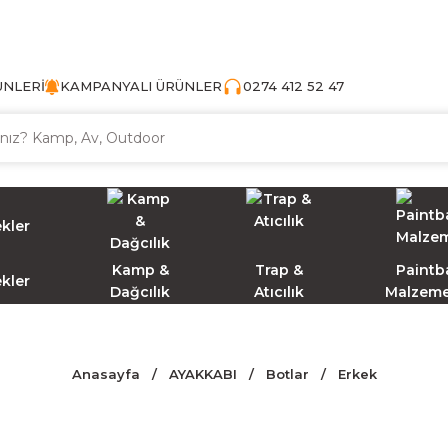
TÜRKİYE'NİN AV VE KAMP MALZEMECİSİ
ÜNLERİ
KAMPANYALI ÜRÜNLER
0274 412 52 47
Kamp &
Trap &
Paintba
ekler
Dağcılık
Atıcılık
Malzeme
Anasayfa
AYAKKABI
Botlar
Erkek