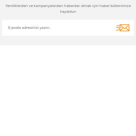
Yeniliklerden ve kampanyalardan haberdar olmak için haber bültenimize
kaydolun
Cihan Av İnş. İth. İhrc. San. Tic. Ltd. Şti. Özyurt Mah. Nakipoğlu Cad.
No:21 Gediz- Kütahya / Türkiye
cihangir@cihanav.com
0274 412 52 47
Üyelik