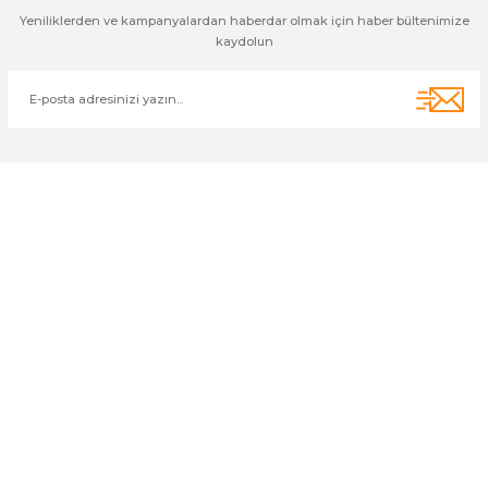
Yeniliklerden ve kampanyalardan haberdar olmak için haber bültenimize
kaydolun
Cihan Av İnş. İth. İhrc. San. Tic. Ltd. Şti. Özyurt Mah. Nakipoğlu Cad.
No:21 Gediz- Kütahya / Türkiye
cihangir@cihanav.com
0274 412 52 47
Üyelik