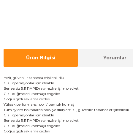
Ürün Bilgisi
Yorumlar
Hızlı, güvenilir
tabanca
erişilebilirlik
G
izli operasyonlar için
idealdir
Benzersiz
5.11
RAPIDraw
hızlı erişim
placket
Gizli
düğmeleri
kopmayı engeller
Göğüs
gizli saklama
cepleri
Yüksek
performanslı
poli /
pamuk
kumaş
Tüm
eylem
noktalarda takviye
dikiş
ler
Hızlı, güvenilir
tabanca
erişilebilirlik
G
izli operasyonlar için
idealdir
Benzersiz
5.11
RAPIDraw
hızlı erişim
placket
Gizli
düğmeleri
kopmayı engeller
Göğüs
gizli saklama
cepleri