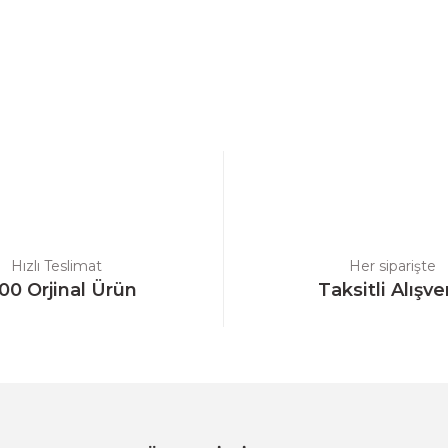
a yetersiz gördüğünüz noktaları öneri formunu kullanarak tarafımıza ilet
Bu ürüne ilk yorumu siz yapın!
Yorum Yaz
Hızlı Teslimat
Her siparişte
00 Orjinal Ürün
Taksitli Alışve
Gönder