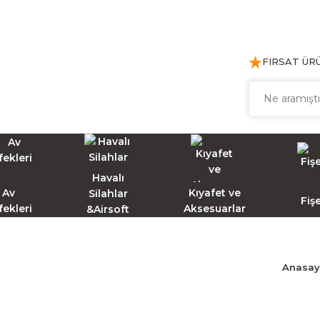
FIRSAT ÜR
Havalı
Av
Kıyafet ve
Silahlar
Fiş
fekleri
Aksesuarlar
&Airsoft
Anasay