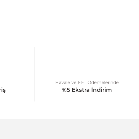
ebilirsiniz.
Havale ve EFT Ödemelerinde
riş
%5 Ekstra İndirim