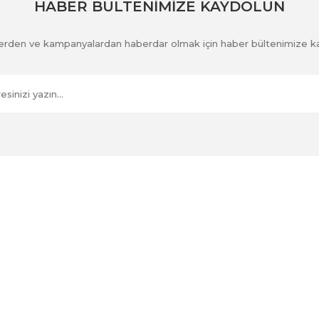
HABER BÜLTENİMİZE KAYDOLUN
klerden ve kampanyalardan haberdar olmak için haber bültenimize k
Kurumsal
İletişim
İletişim Formu