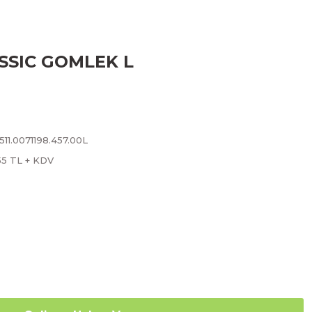
ASSIC GOMLEK L
11.0071198.457.00L
55 TL + KDV