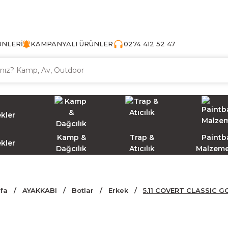
TÜRKİYE'NİN AV VE KAMP MALZEMECİSİ
ÜNLERİ
KAMPANYALI ÜRÜNLER
0274 412 52 47
Kamp &
Trap &
Paintba
ekler
Dağcılık
Atıcılık
Malzeme
fa
AYAKKABI
Botlar
Erkek
5.11 COVERT CLASSIC G