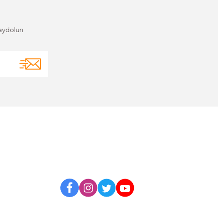
aydolun
BİZİ TAKİP EDİN