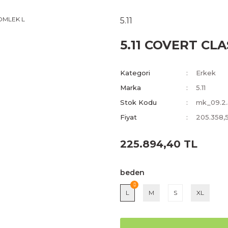
5.11
5.11 COVERT CL
Kategori
Erkek
Marka
5.11
Stok Kodu
mk_09.2.5
Fiyat
205.358,
225.894,40 TL
beden
L
M
S
XL