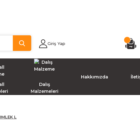
Giriş Yap
Hakkımızda
İlet
ll
Dalış
leri
Malzemeleri
OMLEK L