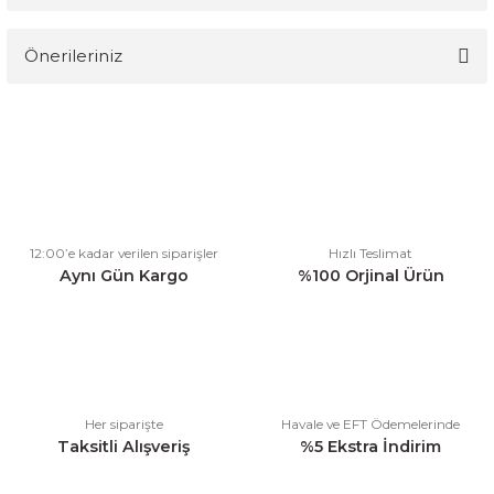
Önerileriniz
Yorum Yaz
Bu ürünün fiyat bilgisi, resim, ürün açıklamalarında ve diğer
konularda yetersiz gördüğünüz noktaları öneri formunu kullanarak
tarafımıza iletebilirsiniz.
Görüş ve önerileriniz için teşekkür ederiz.
Ürün resmi kalitesiz, bozuk veya görüntülenemiyor.
12:00’e kadar verilen siparişler
Hızlı Teslimat
Ürün açıklamasında eksik bilgiler bulunuyor.
Aynı Gün Kargo
%100 Orjinal Ürün
Ürün bilgilerinde hatalar bulunuyor.
Ürün fiyatı diğer sitelerden daha pahalı.
Bu ürüne benzer farklı alternatifler olmalı.
Her siparişte
Havale ve EFT Ödemelerinde
Taksitli Alışveriş
%5 Ekstra İndirim