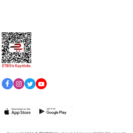
Kurumsal
BİZİ TAKİP EDİN
UYGULAMAMIZI İNDİRİN