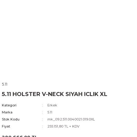
5.11
5.11 HOLSTER V-NECK SIYAH ICLIK XL
Kategori
Erkek
Marka
5.11
Stok Kodu
mk_09.2.511.0040021.019.0XL
Fiyat
255.151,80 TL + KDV