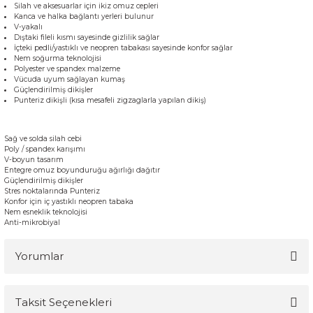
Silah ve aksesuarlar için ikiz omuz cepleri
Kanca ve halka bağlantı yerleri bulunur
V-yakalı
Dıştaki fileli kısmı sayesinde gizlilik sağlar
İçteki pedli/yastıklı ve neopren tabakası sayesinde konfor sağlar
Nem soğurma teknolojisi
Polyester ve spandex malzeme
Vücuda uyum sağlayan kumaş
Güçlendirilmiş dikişler
Punteriz dikişli (kısa mesafeli zigzaglarla yapılan dikiş)
Sağ ve solda silah cebi
Poly / spandex karışımı
V-boyun tasarım
Entegre omuz boyunduruğu ağırlığı dağıtır
Güçlendirilmiş dikişler
Stres noktalarında Punteriz
Konfor için iç yastıklı neopren tabaka
Nem esneklik teknolojisi
Anti-mikrobiyal
Yorumlar
Taksit Seçenekleri
Bu ürüne ilk yorumu siz yapın!