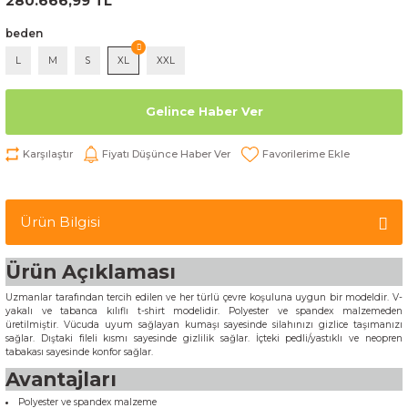
280.666,99 TL
beden
L
M
S
XL
XXL
Gelince Haber Ver
Karşılaştır
Fiyatı Düşünce Haber Ver
Ürün Bilgisi
Ürün Açıklaması
Uzmanlar tarafından tercih edilen ve her türlü çevre koşuluna uygun bir modeldir. V-
yakalı ve tabanca kılıflı t-shirt modelidir. Polyester ve spandex malzemeden
üretilmiştir. Vücuda uyum sağlayan kumaşı sayesinde silahınızı gizlice taşımanızı
sağlar. Dıştaki fileli kısmı sayesinde gizlilik sağlar. İçteki pedli/yastıklı ve neopren
tabakası sayesinde konfor sağlar.
Avantajları
Polyester ve spandex malzeme