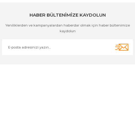
Gönder
HABER BÜLTENİMİZE KAYDOLUN
Yeniliklerden ve kampanyalardan haberdar olmak için haber bültenimize
kaydolun
Cihan Av İnş. İth. İhrc. San. Tic. Ltd. Şti. Özyurt Mah. Nakipoğlu Cad.
No:21 Gediz- Kütahya / Türkiye
cihangir@cihanav.com
0274 412 52 47
Üyelik