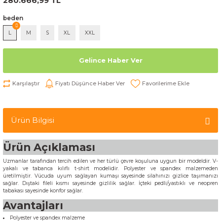
280.666,99 TL
beden
L
M
S
XL
XXL
Gelince Haber Ver
Karşılaştır
Fiyatı Düşünce Haber Ver
Ürün Bilgisi
Ürün Açıklaması
Uzmanlar tarafından tercih edilen ve her türlü çevre koşuluna uygun bir modeldir. V-
yakalı ve tabanca kılıflı t-shirt modelidir. Polyester ve spandex malzemeden
üretilmiştir. Vücuda uyum sağlayan kumaşı sayesinde silahınızı gizlice taşımanızı
sağlar. Dıştaki fileli kısmı sayesinde gizlilik sağlar. İçteki pedli/yastıklı ve neopren
tabakası sayesinde konfor sağlar.
Avantajları
Polyester ve spandex malzeme