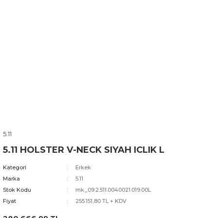
5.11
5.11 HOLSTER V-NECK SIYAH ICLIK L
Kategori
Erkek
Marka
5.11
Stok Kodu
mk_09.2.511.0040021.019.00L
Fiyat
255.151,80 TL + KDV