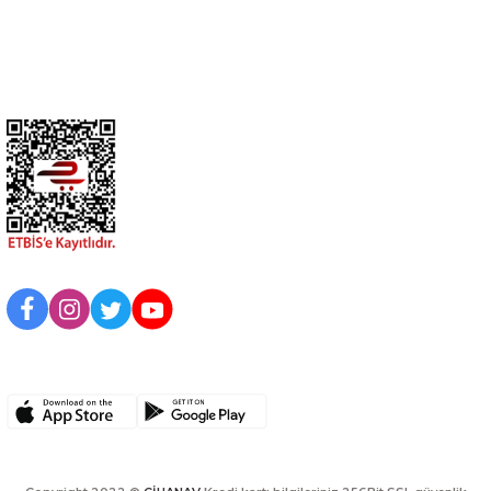
Kurumsal
BİZİ TAKİP EDİN
UYGULAMAMIZI İNDİRİN