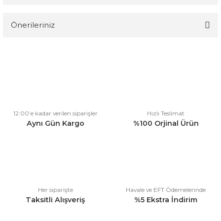
Önerileriniz
Yorum Yaz
Bu ürünün fiyat bilgisi, resim, ürün açıklamalarında ve diğer
konularda yetersiz gördüğünüz noktaları öneri formunu kullanarak
tarafımıza iletebilirsiniz.
Görüş ve önerileriniz için teşekkür ederiz.
Ürün resmi kalitesiz, bozuk veya görüntülenemiyor.
12:00’e kadar verilen siparişler
Hızlı Teslimat
Ürün açıklamasında eksik bilgiler bulunuyor.
Aynı Gün Kargo
%100 Orjinal Ürün
Ürün bilgilerinde hatalar bulunuyor.
Ürün fiyatı diğer sitelerden daha pahalı.
Bu ürüne benzer farklı alternatifler olmalı.
Her siparişte
Havale ve EFT Ödemelerinde
Taksitli Alışveriş
%5 Ekstra İndirim