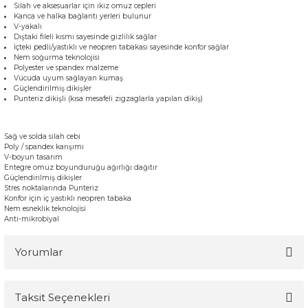
Silah ve aksesuarlar için ikiz omuz cepleri
Kanca ve halka bağlantı yerleri bulunur
V-yakalı
Dıştaki fileli kısmı sayesinde gizlilik sağlar
İçteki pedli/yastıklı ve neopren tabakası sayesinde konfor sağlar
Nem soğurma teknolojisi
Polyester ve spandex malzeme
Vücuda uyum sağlayan kumaş
Güçlendirilmiş dikişler
Punteriz dikişli (kısa mesafeli zigzaglarla yapılan dikiş)
Sağ ve solda silah cebi
Poly / spandex karışımı
V-boyun tasarım
Entegre omuz boyunduruğu ağırlığı dağıtır
Güçlendirilmiş dikişler
Stres noktalarında Punteriz
Konfor için iç yastıklı neopren tabaka
Nem esneklik teknolojisi
Anti-mikrobiyal
Yorumlar
Taksit Seçenekleri
Bu ürüne ilk yorumu siz yapın!