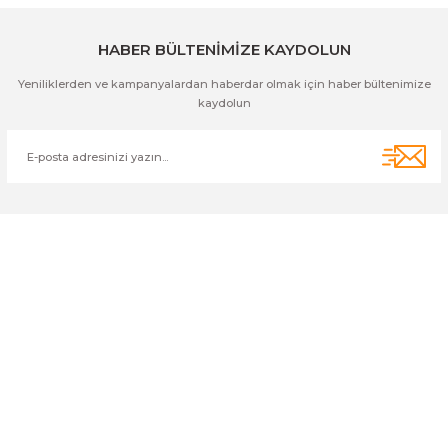
Gönder
HABER BÜLTENİMİZE KAYDOLUN
Yeniliklerden ve kampanyalardan haberdar olmak için haber bültenimize
kaydolun
Cihan Av İnş. İth. İhrc. San. Tic. Ltd. Şti. Özyurt Mah. Nakipoğlu Cad.
No:21 Gediz- Kütahya / Türkiye
cihangir@cihanav.com
0274 412 52 47
Üyelik