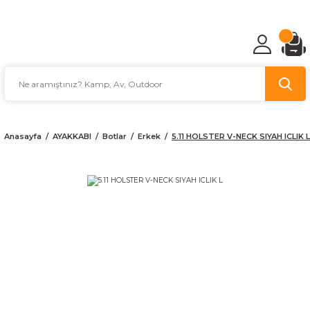
TÜRKİYE'NİN AV VE KAMP MALZEMECİSİ
Anasayfa
AYAKKABI
Botlar
Erkek
5.11 HOLSTER V-NECK SIYAH ICLIK L