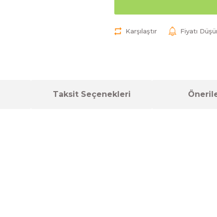
Karşılaştır
Fiyatı Düş
Taksit Seçenekleri
Önerile
a yetersiz gördüğünüz noktaları öneri formunu kullanarak tarafımıza ilet