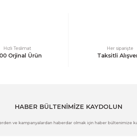
Bu ürüne ilk yorumu siz yapın!
Yorum Yaz
Hızlı Teslimat
Her siparişte
00 Orjinal Ürün
Taksitli Alışve
Gönder
HABER BÜLTENİMİZE KAYDOLUN
klerden ve kampanyalardan haberdar olmak için haber bültenimize k