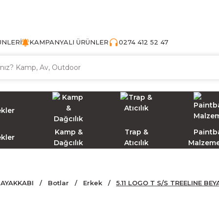
TÜRKİYE'NİN AV VE KAMP MALZEMECİSİ
ÜNLERİ
KAMPANYALI ÜRÜNLER
0274 412 52 47
Kamp &
Trap &
Paintba
ekler
Dağcılık
Atıcılık
Malzeme
AYAKKABI
Botlar
Erkek
5.11 LOGO T S/S TREELINE BEY