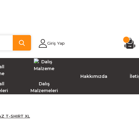
Giriş Yap
Hakkımızda
İlet
ll
Dalış
leri
Malzemeleri
AZ T-SHIRT XL