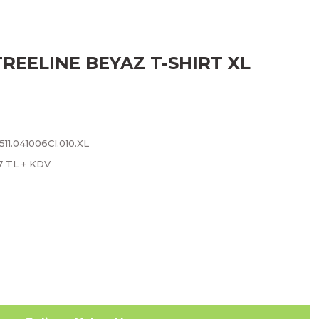
 TREELINE BEYAZ T-SHIRT XL
11.041006CI.010.XL
7 TL + KDV