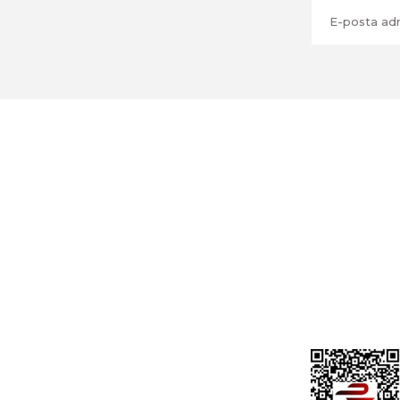
Üyelik
Cihan Av İnş. İth. İhrc. San. Tic. Ltd. Şti.
Özyurt Mah. Nakipoğlu Cad. No:21
Gediz- Kütahya / Türkiye
Yeni Üyelik
Üye Girişi
cihangir@cihanav.com
Şifremi Unut
0274 412 52 47