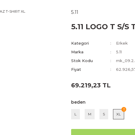
5.11
5.11 LOGO T S/S
Kategori
Erkek
Marka
5.11
Stok Kodu
mk_09.2.5
Fiyat
62.926,5
69.219,23 TL
beden
L
M
S
XL