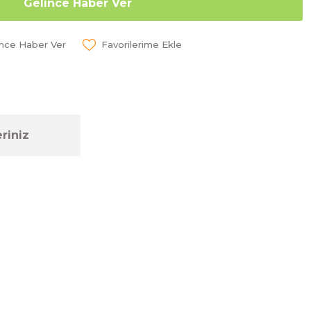
Gelince Haber Ver
ünce Haber Ver
riniz
ebilirsiniz.