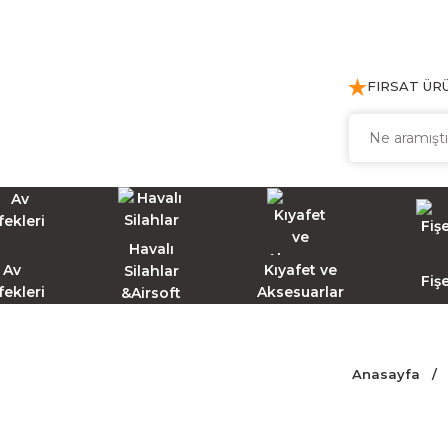
FIRSAT ÜR
Havalı
Av
Kıyafet ve
Silahlar
Fiş
fekleri
Aksesuarlar
&Airsoft
Anasayfa