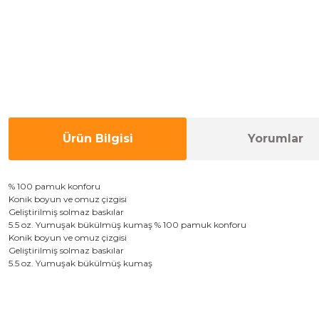
Ürün Bilgisi
Yorumlar
% 100 pamuk
konforu
Konik
boyun ve omuz
çizgisi
Geliştirilmiş
solmaz
baskılar
5.5
oz
.
Yumuşak
bükülmüş
kumaş
% 100 pamuk
konforu
Konik
boyun ve omuz
çizgisi
Geliştirilmiş
solmaz
baskılar
5.5
oz
.
Yumuşak
bükülmüş
kumaş
Bu ürünün fiyat bilgisi, resim, ürün açıklamalarında ve diğer konulard