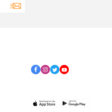
BİZİ TAKİP EDİN
UYGULAMAMIZI İNDİRİN