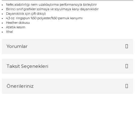
Nefes alabilirliği nem uzaklaştırma performansıyla birleştirir
Birinci sınıf grafikler solmaya ve soyulmaya karşı dayanıklıdır
Dayanıklılık için çift dikişli
4,3 oz. ringspun %50 polyester/%50 pamuk karışımı
Heather dokusu
Atletik kesim
İthal
Yorumlar
Taksit Seçenekleri
Bu ürüne ilk yorumu siz yapın!
Önerileriniz
Yorum Yaz
Bu ürünün fiyat bilgisi, resim, ürün açıklamalarında ve diğer
konularda yetersiz gördüğünüz noktaları öneri formunu kullanarak
tarafımıza iletebilirsiniz.
Görüş ve önerileriniz için teşekkür ederiz.
Ürün resmi kalitesiz, bozuk veya görüntülenemiyor.