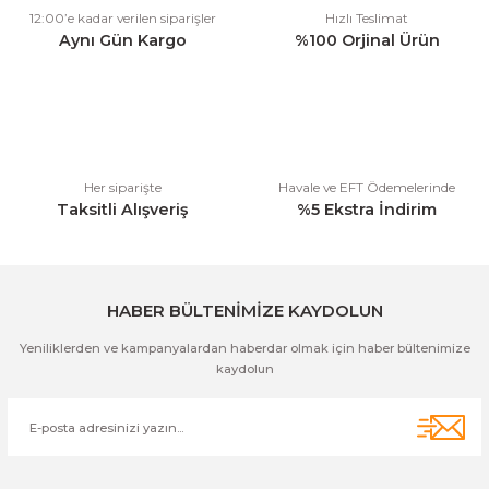
12:00’e kadar verilen siparişler
Hızlı Teslimat
Ürün açıklamasında eksik bilgiler bulunuyor.
Aynı Gün Kargo
%100 Orjinal Ürün
Ürün bilgilerinde hatalar bulunuyor.
Ürün fiyatı diğer sitelerden daha pahalı.
Bu ürüne benzer farklı alternatifler olmalı.
Her siparişte
Havale ve EFT Ödemelerinde
Taksitli Alışveriş
%5 Ekstra İndirim
Gönder
HABER BÜLTENİMİZE KAYDOLUN
Yeniliklerden ve kampanyalardan haberdar olmak için haber bültenimize
kaydolun