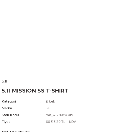
5.11
5.11 MISSION SS T-SHIRT
Kategori
Erkek
Marka
5.11
Stok Kodu
mk_41280YU.019
Fiyat
66.813,29 TL + KDV