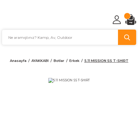
TÜRKİYE'NİN AV VE KAMP MALZEMECİSİ
Anasayfa
AYAKKABI
Botlar
Erkek
5.11 MISSION SS T-SHIRT