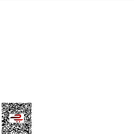
Cihan Av İnş. İth. İhrc. San. Tic. Ltd. Şti. Özyurt Mah. Nakipoğlu Cad.
No:21 Gediz- Kütahya / Türkiye
cihangir@cihanav.com
0274 412 52 47
Üyelik
Kurumsal