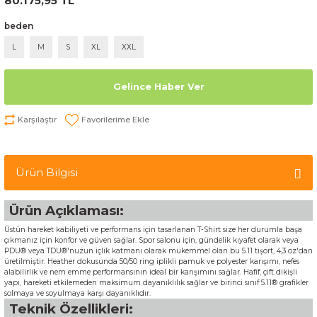
80.175,95 TL
beden
L
M
S
XL
XXL
Gelince Haber Ver
Karşılaştır
Ürün Bilgisi
Ürün Açıklaması:
Üstün hareket kabiliyeti ve performans için tasarlanan T-Shirt size her durumla başa
çıkmanız için konfor ve güven sağlar. Spor salonu için, gündelik kıyafet olarak veya
PDU® veya TDU®'nuzun içlik katmanı olarak mükemmel olan bu 5.11 tişört, 4,3 oz'dan
üretilmiştir. Heather dokusunda 50/50 ring iplikli pamuk ve polyester karışımı, nefes
alabilirlik ve nem emme performansının ideal bir karışımını sağlar. Hafif, çift dikişli
yapı, hareketi etkilemeden maksimum dayanıklılık sağlar ve birinci sınıf 5.11® grafikler
solmaya ve soyulmaya karşı dayanıklıdır.
Teknik Özellikleri: