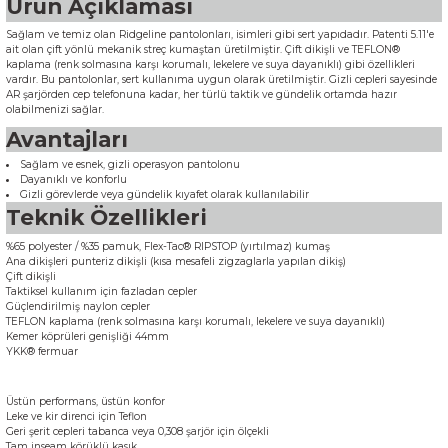
Ürün Açıklaması
Sağlam ve temiz olan Ridgeline pantolonları, isimleri gibi sert yapıdadır. Patenti 5.11'e
ait olan çift yönlü mekanik streç kumaştan üretilmiştir. Çift dikişli ve TEFLON®
kaplama (renk solmasına karşı korumalı, lekelere ve suya dayanıklı) gibi özellikleri
vardır. Bu pantolonlar, sert kullanıma uygun olarak üretilmiştir. Gizli cepleri sayesinde
AR şarjörden cep telefonuna kadar, her türlü taktik ve gündelik ortamda hazır
olabilmenizi sağlar.
Avantajları
Sağlam ve esnek, gizli operasyon pantolonu
Dayanıklı ve konforlu
Gizli görevlerde veya gündelik kıyafet olarak kullanılabilir
Teknik Özellikleri
%65 polyester / %35 pamuk, Flex-Tac® RIPSTOP (yırtılmaz) kumaş
Ana dikişleri punteriz dikişli (kısa mesafeli zigzaglarla yapılan dikiş)
Çift dikişli
Taktiksel kullanım için fazladan cepler
Güçlendirilmiş naylon cepler
TEFLON kaplama (renk solmasına karşı korumalı, lekelere ve suya dayanıklı)
Kemer köprüleri genişliği 44mm
YKK® fermuar
Üstün
performans, üstün
konfor
Leke ve kir
direnci için
Teflon
Geri
şerit
cepleri
tabanca
veya
0,308
şarjör
için ölçekli
Tam
inseam
körüklü
kasık