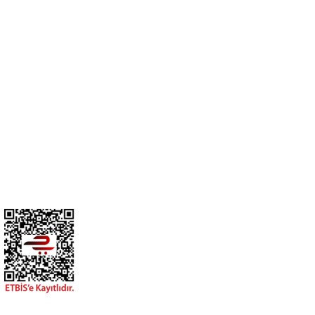
Cihan Av İnş. İth. İhrc. San. Tic. Ltd. Şti. Özyurt Mah. Nakipoğlu Cad.
No:21 Gediz- Kütahya / Türkiye
cihangir@cihanav.com
0274 412 52 47
Üyelik
Kurumsal
BİZİ TAKİP EDİN