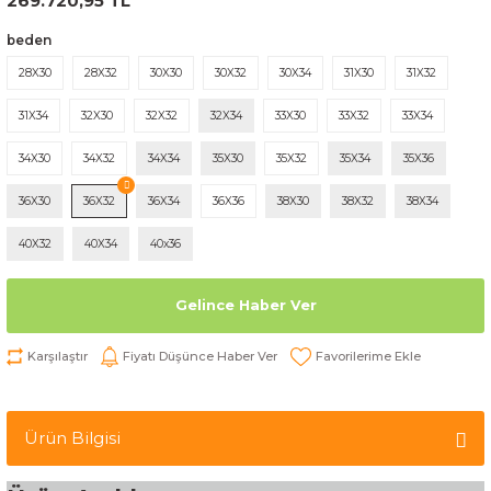
269.720,95 TL
beden
28X30
28X32
30X30
30X32
30X34
31X30
31X32
31X34
32X30
32X32
32X34
33X30
33X32
33X34
34X30
34X32
34X34
35X30
35X32
35X34
35X36
36X30
36X32
36X34
36X36
38X30
38X32
38X34
40X32
40X34
40x36
Gelince Haber Ver
Karşılaştır
Fiyatı Düşünce Haber Ver
Ürün Bilgisi