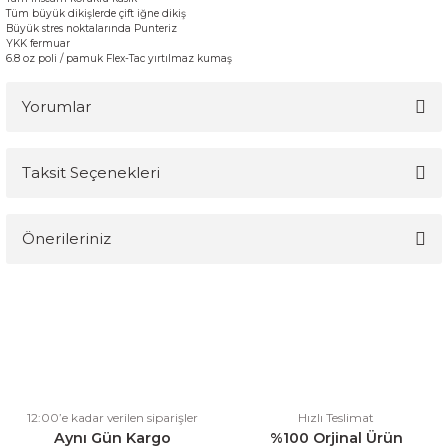
Tüm büyük
dikişlerde
çift
iğne
dikiş
Büyük
stres noktalarında
Punteriz
YKK
fermuar
6.8
oz
poli /
pamuk
Flex
-
Tac
yırtılmaz
kumaş
Yorumlar
Taksit Seçenekleri
Bu ürüne ilk yorumu siz yapın!
Önerileriniz
Yorum Yaz
Bu ürünün fiyat bilgisi, resim, ürün açıklamalarında ve diğer
konularda yetersiz gördüğünüz noktaları öneri formunu kullanarak
tarafımıza iletebilirsiniz.
Görüş ve önerileriniz için teşekkür ederiz.
Ürün resmi kalitesiz, bozuk veya görüntülenemiyor.
12:00’e kadar verilen siparişler
Hızlı Teslimat
Ürün açıklamasında eksik bilgiler bulunuyor.
Aynı Gün Kargo
%100 Orjinal Ürün