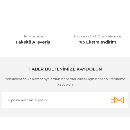
Ürün bilgilerinde hatalar bulunuyor.
Ürün fiyatı diğer sitelerden daha pahalı.
Bu ürüne benzer farklı alternatifler olmalı.
Her siparişte
Havale ve EFT Ödemelerinde
Taksitli Alışveriş
%5 Ekstra İndirim
Gönder
HABER BÜLTENİMİZE KAYDOLUN
Yeniliklerden ve kampanyalardan haberdar olmak için haber bültenimize
kaydolun