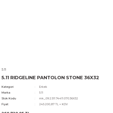
5.11
5.11 RIDGELINE PANTOLON STONE 36X32
Kategori
Erkek
Marka
5.11
Stok Kodu
mk_09.2.511.74411.070.36X32
Fiyat
245.200,87 TL + KDV