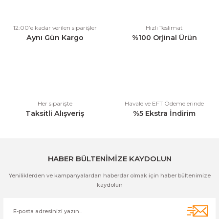
Ürün resmi kalitesiz, bozuk veya görüntülenemiyor.
12:00’e kadar verilen siparişler
Hızlı Teslimat
Ürün açıklamasında eksik bilgiler bulunuyor.
Aynı Gün Kargo
%100 Orjinal Ürün
Ürün bilgilerinde hatalar bulunuyor.
Ürün fiyatı diğer sitelerden daha pahalı.
Bu ürüne benzer farklı alternatifler olmalı.
Her siparişte
Havale ve EFT Ödemelerinde
Taksitli Alışveriş
%5 Ekstra İndirim
Gönder
HABER BÜLTENİMİZE KAYDOLUN
Yeniliklerden ve kampanyalardan haberdar olmak için haber bültenimize
kaydolun