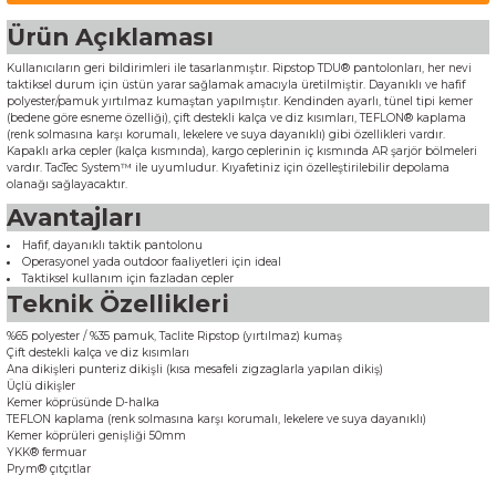
Ürün Açıklaması
Kullanıcıların geri bildirimleri ile tasarlanmıştır. Ripstop TDU® pantolonları, her nevi
taktiksel durum için üstün yarar sağlamak amacıyla üretilmiştir. Dayanıklı ve hafif
polyester/pamuk yırtılmaz kumaştan yapılmıştır. Kendinden ayarlı, tünel tipi kemer
(bedene göre esneme özelliği), çift destekli kalça ve diz kısımları, TEFLON® kaplama
(renk solmasına karşı korumalı, lekelere ve suya dayanıklı) gibi özellikleri vardır.
Kapaklı arka cepler (kalça kısmında), kargo ceplerinin iç kısmında AR şarjör bölmeleri
vardır. TacTec System™ ile uyumludur. Kıyafetiniz için özelleştirilebilir depolama
olanağı sağlayacaktır.
Avantajları
Hafif, dayanıklı taktik pantolonu
Operasyonel yada outdoor faaliyetleri için ideal
Taktiksel kullanım için fazladan cepler
Teknik Özellikleri
%65 polyester / %35 pamuk, Taclite Ripstop (yırtılmaz) kumaş
Çift destekli kalça ve diz kısımları
Ana dikişleri punteriz dikişli (kısa mesafeli zigzaglarla yapılan dikiş)
Üçlü dikişler
Kemer köprüsünde D-halka
TEFLON kaplama (renk solmasına karşı korumalı, lekelere ve suya dayanıklı)
Kemer köprüleri genişliği 50mm
YKK® fermuar
Prym® çıtçıtlar