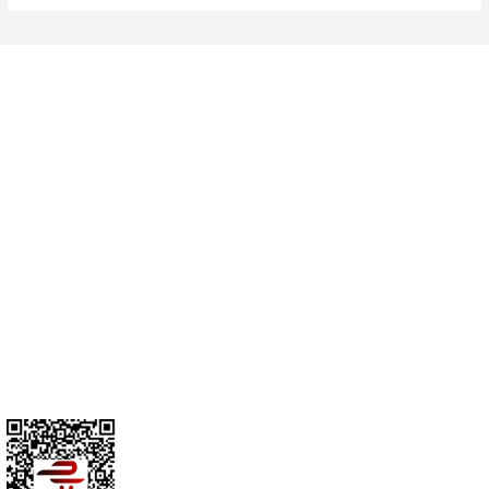
Cihan Av İnş. İth. İhrc. San. Tic. Ltd. Şti. Özyurt Mah. Nakipoğlu Cad.
No:21 Gediz- Kütahya / Türkiye
cihangir@cihanav.com
0274 412 52 47
Üyelik
Kurumsal