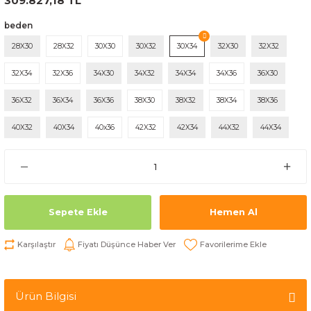
309.827,18 TL
beden
28X30
28X32
30X30
30X32
30X34
32X30
32X32
32X34
32X36
34X30
34X32
34X34
34X36
36X30
36X32
36X34
36X36
38X30
38X32
38X34
38X36
40X32
40X34
40x36
42X32
42X34
44X32
44X34
Sepete Ekle
Hemen Al
Karşılaştır
Fiyatı Düşünce Haber Ver
Ürün Bilgisi