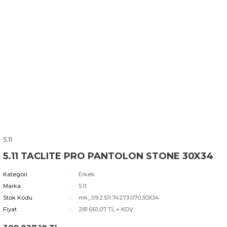
5.11
5.11 TACLITE PRO PANTOLON STONE 30X34
Kategori
Erkek
Marka
5.11
Stok Kodu
mk_09.2.511.74273.070.30X34
Fiyat
281.661,07 TL + KDV