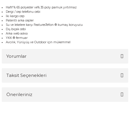
Hafif % 65 polyester ve% 35 poly pamuk yırtılmaz
Dergi / cep telefonu cebi
İki kargo cep
Patentli arka cepler
Su ve lekelere karşı FeaturesTeflon ® kumaş koruyucu
Dış bıçak cebi
Arka web askısı
YKK ® fermuar
Avcılık, Yürüyüş ve Outdoor için mükemmel
Yorumlar
Taksit Seçenekleri
Bu ürüne ilk yorumu siz yapın!
Önerileriniz
Yorum Yaz
Bu ürünün fiyat bilgisi, resim, ürün açıklamalarında ve diğer
konularda yetersiz gördüğünüz noktaları öneri formunu kullanarak
tarafımıza iletebilirsiniz.
Görüş ve önerileriniz için teşekkür ederiz.