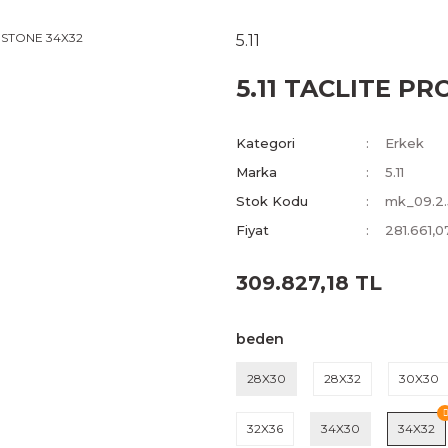
5.11
5.11 TACLITE P
Kategori
Erkek
Marka
5.11
Stok Kodu
mk_09.2.
Fiyat
281.661,
309.827,18 TL
beden
28X30
28X32
30X30
32X36
34X30
34X32