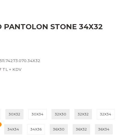
RO PANTOLON STONE 34X32
511.74273.070.34X32
07 TL + KDV
30X32
30X34
32X30
32X32
32X34
34X34
34X36
36X30
36X32
36X34