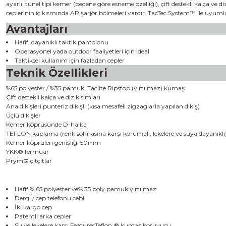
ayarlı, tünel tipi kemer (bedene göre esneme özelliği), çift destekli kalça ve
ceplerinin iç kısmında AR şarjör bölmeleri vardır. TacTec System™ ile uyumlud
Avantajları
Hafif, dayanıklı taktik pantolonu
Operasyonel yada outdoor faaliyetleri için ideal
Taktiksel kullanım için fazladan cepler
Teknik Özellikleri
%65 polyester / %35 pamuk, Taclite Ripstop (yırtılmaz) kumaş
Çift destekli kalça ve diz kısımları
Ana dikişleri punteriz dikişli (kısa mesafeli zigzaglarla yapılan dikiş)
Üçlü dikişler
Kemer köprüsünde D-halka
TEFLON kaplama (renk solmasına karşı korumalı, lekelere ve suya dayanıklı
Kemer köprüleri genişliği 50mm
YKK® fermuar
Prym® çıtçıtlar
Hafif % 65 polyester ve% 35 poly pamuk yırtılmaz
Dergi / cep telefonu cebi
İki kargo cep
Patentli arka cepler
Su ve lekelere karşı FeaturesTeflon ® kumaş koruyucu