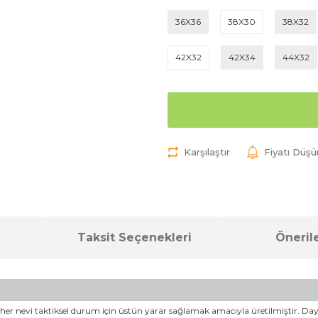
36X36
38X30
38X32
42X32
42X34
44X32
Karşılaştır
Fiyatı Düş
Taksit Seçenekleri
Önerile
rı, her nevi taktiksel durum için üstün yarar sağlamak amacıyla üretilmiştir. 