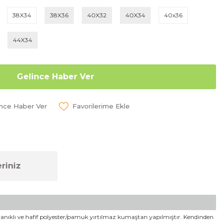
38X34
38X36
40X32
40X34
40x36
44X34
Gelince Haber Ver
ünce Haber Ver
riniz
Dayanıklı ve hafif polyester/pamuk yırtılmaz kumaştan yapılmıştır. Kendinden