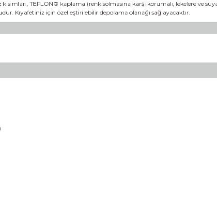
 diz kısımları, TEFLON® kaplama (renk solmasına karşı korumalı, lekelere ve suya 
ur. Kıyafetiniz için özelleştirilebilir depolama olanağı sağlayacaktır.
)