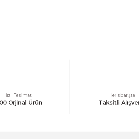
a yetersiz gördüğünüz noktaları öneri formunu kullanarak tarafımıza ilet
Bu ürüne ilk yorumu siz yapın!
Yorum Yaz
Hızlı Teslimat
Her siparişte
00 Orjinal Ürün
Taksitli Alışve