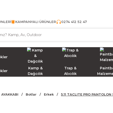
TÜRKİYE'NİN AV VE KAMP MALZEMECİSİ
ÜNLERİ
KAMPANYALI ÜRÜNLER
0274 412 52 47
Kamp &
Trap &
Paintba
ekler
Dağcılık
Atıcılık
Malzeme
AYAKKABI
Botlar
Erkek
5.11 TACLITE PRO PANTOLON