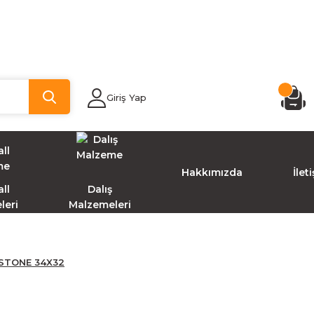
Giriş Yap
Hakkımızda
İlet
ll
Dalış
leri
Malzemeleri
 STONE 34X32