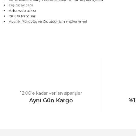
Dış bıçak cebi
Arka web askısı
YKK ® fermuar
Avcılık, Yürüyüş ve Outdoor için mükemmel
Bu ürünün fiyat bilgisi, resim, ürün açıklamalarında ve diğer konulard
Görüş ve önerileriniz için teşekkür ederiz.
Ürün resmi kalitesiz, bozuk veya görüntülenemiyor.
Ürün açıklamasında eksik bilgiler bulunuyor.
Ürün bilgilerinde hatalar bulunuyor.
Ürün fiyatı diğer sitelerden daha pahalı.
12:00’e kadar verilen siparişler
Bu ürüne benzer farklı alternatifler olmalı.
Aynı Gün Kargo
%1