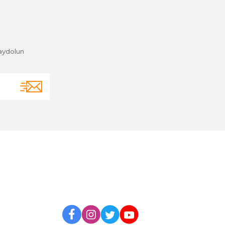
aydolun
BİZİ TAKİP EDİN