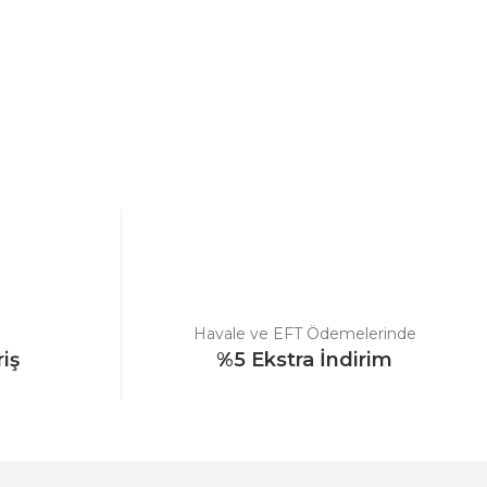
ebilirsiniz.
Havale ve EFT Ödemelerinde
riş
%5 Ekstra İndirim